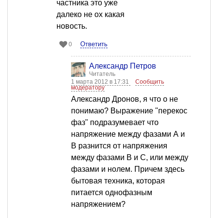
частника это уже
далеко не ох какая
новость.
Ответить
0
Александр Петров
Читатель
1 марта 2012 в 17:31
Сообщить
модератору
Александр Дронов, я что о не
понимаю? Выражение "перекос
фаз" подразумевает что
напряжение между фазами А и
В разнится от напряжения
между фазами В и С, или между
фазами и нолем. Причем здесь
бытовая техника, которая
питается однофазным
напряжением?