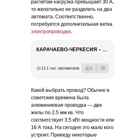
расчетам нагрузка превышает 30 А,
то желательно ее разделить на два
автомата. Соответственно,
потребуется дополнительная ветка
электропроводки
.
КАРАЧАЕВО-ЧЕРКЕСИЯ – ПУТЕШЕСТВИЕ НА КАВКАЗ часть 2
РЕКЛАМА
РЕКЛАМА
РЕКЛАМА
РЕКЛАМА
12.1 тыс. просмотров
1
Какой выбрать провод? Обычно в
советские времена была
алюминиевая проводка — две
жилы по 2.5 мм кв. Что
соответствует 3.5 кВт мощности или
16 А тока. На сегодня это мало кого
устроит. Приведу некоторые