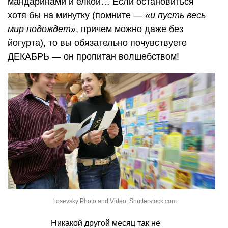
мандаринами и елкой… Если остановиться
хотя бы на минутку (помните —
«и пусть весь
мир подождет»
, причем можно даже без
йогурта), то вы обязательно почувствуете
ДЕКАБРЬ — он пропитан волшебством!
Losevsky Photo and Video, Shutterstock.com
Никакой другой месяц так не