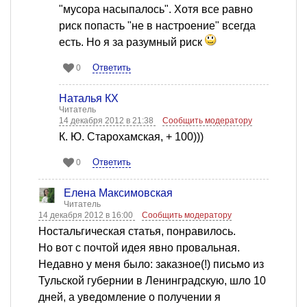
"мусора насыпалось". Хотя все равно
риск попасть "не в настроение" всегда
есть. Но я за разумный риск
Ответить
0
Наталья КХ
Читатель
14 декабря 2012 в 21:38
Сообщить модератору
К. Ю. Старохамская, + 100)))
Ответить
0
Елена Максимовская
Читатель
14 декабря 2012 в 16:00
Сообщить модератору
Ностальгическая статья, понравилось.
Но вот с почтой идея явно провальная.
Недавно у меня было: заказное(!) письмо из
Тульской губернии в Ленинградскую, шло 10
дней, а уведомление о получении я