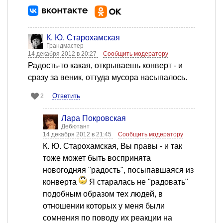
К. Ю. Старохамская
Грандмастер
14 декабря 2012 в 20:27
Сообщить модератору
Радость-то какая, открываешь конверт - и
сразу за веник, оттуда мусора насыпалось.
Ответить
2
Лара Покровская
Дебютант
14 декабря 2012 в 21:45
Сообщить модератору
К. Ю. Старохамская, Вы правы - и так
тоже может быть воспринята
новогодняя "радость", посыпавшаяся из
конверта
Я старалась не "радовать"
подобным образом тех людей, в
отношении которых у меня были
сомнения по поводу их реакции на