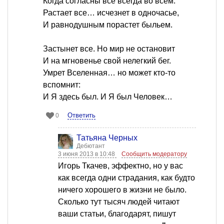
Когда согласны все всегда во всем.
Растает все… исчезнет в одночасье,
И равнодушным порастет быльем.
Застынет все. Но мир не остановит
И на мгновенье свой нелегкий бег.
Умрет Вселенная… но может кто-то
вспомнит:
И Я здесь был. И Я был Человек…
Ответить
0
Татьяна Черных
Дебютант
3 июня 2013 в 10:48
Сообщить модератору
Игорь Ткачев, эффектно, но у вас
как всегда одни страдания, как будто
ничего хорошего в жизни не было.
Сколько тут тысяч людей читают
ваши статьи, благодарят, пишут