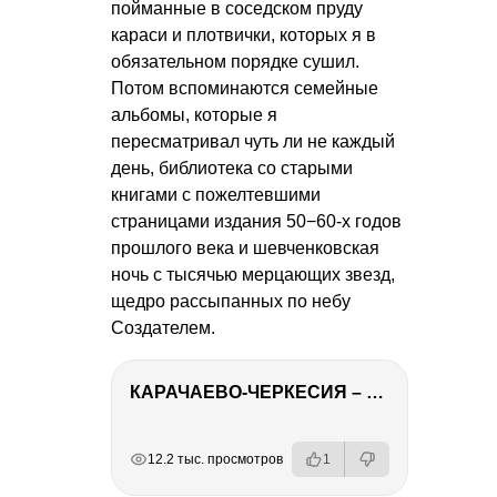
пойманные в соседском пруду
караси и плотвички, которых я в
обязательном порядке сушил.
Потом вспоминаются семейные
альбомы, которые я
пересматривал чуть ли не каждый
день, библиотека со старыми
книгами с пожелтевшими
страницами издания 50−60-х годов
прошлого века и шевченковская
ночь с тысячью мерцающих звезд,
щедро рассыпанных по небу
Создателем.
КАРАЧАЕВО-ЧЕРКЕСИЯ – ПУТЕШЕСТВИЕ НА КАВКАЗ часть 2
РЕКЛАМА
РЕКЛАМА
РЕКЛАМА
РЕКЛАМА
12.2 тыс. просмотров
1