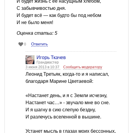
И будет жизнь с ее насущным хлебом,
С забывчивостью дня.
И будет всё — как будто бы под небом
И не было меня!
Оценка статьи: 5
Ответить
0
Игорь Ткачев
Грандмастер
3 июня 2013 в 10:37
Сообщить модератору
Леонид Третьяк, когда-то и я написал,
благодаря Марине Цветаевой:
«Настанет день, и я с Земли исчезну,
Настанет час…» - звучало мне во сне.
И я шагну в сию слепую бездну,
И разлечусь вселенной в вышине.
Устанет мысль в глазах моих бессонных,