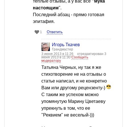
теплые отзывы, а у вас все
"мука
настоящим
".
Последний абзац - прямо готовая
эпитафия.
Ответить
1
Игорь Ткачев
Грандмастер
3 июня 2013 в 11:26
отредактирован 3
июня 2013 в 11:30
Сообщить
модератору
Татьяна Черных, ну так я же
стихотворение не на отзывы о
статье написал, и не конкретно
Вам или другому рецензенту-)
С таким же успехом можно
упомянутую Марину Цветаеву
упрекнуть в том, что ее
"Реквием" не веселый-)))