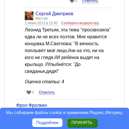
Ответить
0
Сергей Дмитриев
Мастер
2 июня 2013 в 15:40
Сообщить модератору
Леонид Третьяк, эта тема "просквозила"
едва ли не всех поэтов. Мне нравится
концовка М.Светлова: "В вечность
поплывёт моё лицо,//ни на что, ни на
кого не глядя.//И ребёнок выдет на
крыльцо. //Улыбнётся: "До
свиданья,дядя!"
Оценка статьи: 4
Ответить
0
Фрол Фролкин
Читатель
Мы собираем файлы cookie и применяем
Яндекс.Метрику
.
2 июня 2013 в 13:44
Сообщить модератору
Мне понравилось. В какой-то мере бабушка
Подробнее
ПРИНЯТЬ
условна, по-моему, это нечто вроде