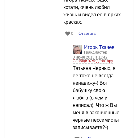
кстати, очень любил
жизнь и видел ее в ярких
красках.
Ответить
0
Игорь Ткачев
Грандмастер
3 июня 2013 в 11:42
Сообщить модератору
Татьяна Черных, я
ее тоже не всегда
ненавижу-) Вот
бабушку свою
люблю (о чем и
написал). Что ж Вы
меня в законченные
черные пессимисты
записываете?-)