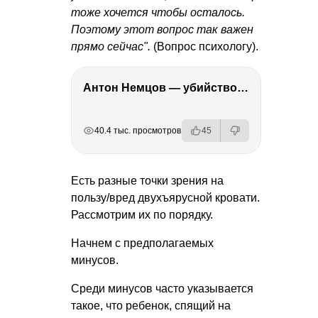
тоже хочется чтобы осталось.
Поэтому этот вопрос так важен
прямо сейчас".
(Вопрос психологу).
Антон Немцов — убийство Бориса Немцова, переезд в Дубай, семья и политика
РЕКЛАМА
РЕКЛАМА
РЕКЛАМА
40.4 тыс. просмотров
45
Есть разные точки зрения на
пользу/вред двухъярусной кровати.
Рассмотрим их по порядку.
Начнем с предполагаемых
минусов.
Среди минусов часто указывается
такое, что ребенок, спящий на