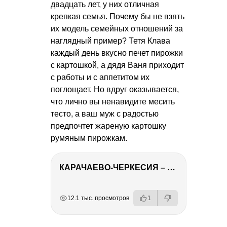
двадцать лет, у них отличная
крепкая семья. Почему бы не взять
их модель семейных отношений за
наглядный пример? Тетя Клава
каждый день вкусно печет пирожки
с картошкой, а дядя Ваня приходит
с работы и с аппетитом их
поглощает. Но вдруг оказывается,
что лично вы ненавидите месить
тесто, а ваш муж с радостью
предпочтет жареную картошку
румяным пирожкам.
КАРАЧАЕВО-ЧЕРКЕСИЯ – ПУТЕШЕСТВИЕ НА КАВКАЗ часть 2
РЕКЛАМА
РЕКЛАМА
РЕКЛАМА
РЕКЛАМА
12.1 тыс. просмотров
1