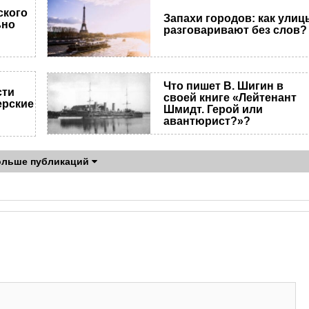
ского
Запахи городов: как улиц
ьно
разговаривают без слов?
Что пишет В. Шигин в
сти
своей книге «Лейтенант
ерские
Шмидт. Герой или
авантюрист?»?
ольше публикаций