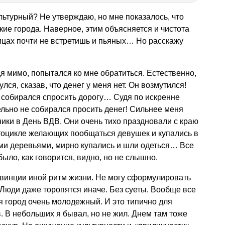
льтурный? Не утверждаю, но мне показалось, что
ие города. Наверное, этим объясняется и чистота
лицах почти не встретишь и пьяных… Но расскажу
я мимо, попытался ко мне обратиться. Естественно,
лся, сказав, что денег у меня нет. Он возмутился!
н собирался спросить дорогу… Судя по искренне
ельно не собирался просить денег! Сильнее меня
ники в День ВДВ. Они очень тихо праздновали с краю
отоцикле желающих пообщаться девушек и купались в
ми деревьями, мирно купались и шли одеться… Все
было, как говорится, видно, но не слышно.
овинции иной ритм жизни. Не могу сформулировать
 Люди даже торопятся иначе. Без суеты. Вообще все
тя город очень молодежный. И это типично для
 В небольших я бывал, но не жил. Днем там тоже