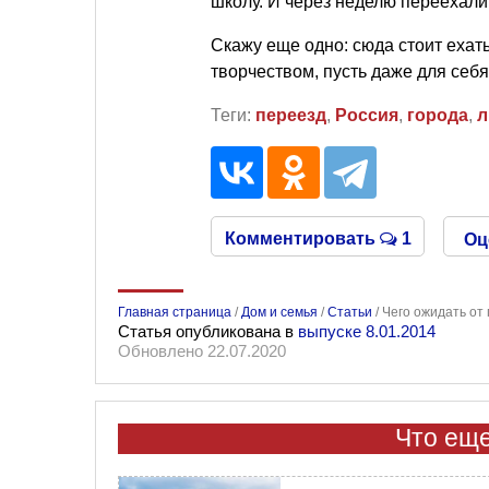
школу. И через неделю переехали
Скажу еще одно: сюда стоит ехат
творчеством, пусть даже для себя
Теги:
переезд
,
Россия
,
города
,
л
Комментировать
1
Оц
Главная страница
/
Дом и семья
/
Статьи
/
Чего ожидать от
Статья опубликована в
выпуске 8.01.2014
Обновлено 22.07.2020
Что еще