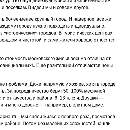
ресчур. Но ощущение культурности и «приличности»
 и поселкам. Видели мы и совсем другое.
ть более-менее крупный город. И наверное, все же
каждому городу нужно подходить индивидуально.
з «исторических» городов. В туристических центрах
орядком и чистотой, и сами жители хорошо относятся
что стоимость московского жилья весьма отлична от
ровинциальных!.. Еще разительней отличаются цены
не проблема. Даже напрямую у хозяев, хотя в городе
тв. За посредничество берут 50−100% месячной
ти от качества и района, 6−13 тысяч. Двушки —
ти и много дороже — например, в элитном доме.
арианты. Мы сняли жилье с первого раза, посмотрев
ом районе. Потом без малейших сложностей нашли