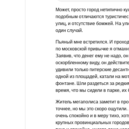
Может, просто город нетипично ку
подобным отличаются туристическ
улиц, и отсутствие бомжей. На у
один случай.
Пьяный мне встретился. И проход
по московской привычке я отмахну
Заявив, что денег ему не надо, о
оскорбленному виду, он действит
удивили только питерские десант
одной из площадей, катали на м
фонтане. Шли раздеться за редки
время, что мы сидели в парке, их 
Житель мегаполиса заметит в пр
точнее, но мы это скоро ощутили.
очень спокойно и в меру тихо, хо
крупных провинциальных городов.