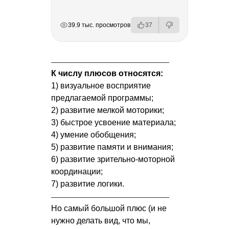
РЕКЛАМА
РЕКЛАМА
РЕКЛАМА
РЕКЛАМА
39.9 тыс. просмотров
37
_________________________________
К числу плюсов относятся:
1) визуальное восприятие
предлагаемой программы;
2) развитие мелкой моторики;
3) быстрое усвоение материала;
4) умение обобщения;
5) развитие памяти и внимания;
6) развитие зрительно-моторной
координации;
7) развитие логики.
_________________________________
Но самый большой плюс (и не
нужно делать вид, что мы,