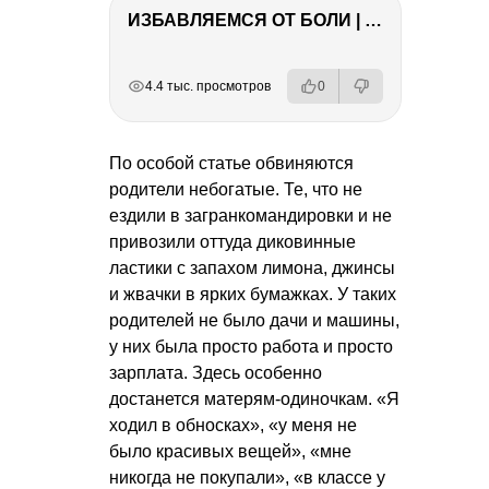
ИЗБАВЛЯЕМСЯ ОТ БОЛИ | Важность режима и питания
РЕКЛАМА
РЕКЛАМА
РЕКЛАМА
4.4 тыс. просмотров
0
По особой статье обвиняются
родители небогатые. Те, что не
ездили в загранкомандировки и не
привозили оттуда диковинные
ластики с запахом лимона, джинсы
и жвачки в ярких бумажках. У таких
родителей не было дачи и машины,
у них была просто работа и просто
зарплата. Здесь особенно
достанется матерям-одиночкам. «Я
ходил в обносках», «у меня не
было красивых вещей», «мне
никогда не покупали», «в классе у