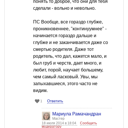
понять то доброе, что они для тебя
сделали - вольно и невольно.
ПС Вообще, все гораздо глубже,
проникновеннее, "континуумнее" -
начинается гораздо дальше и
глубже и не заканчивается даже со
смертью родителя. Даже тот
родитель, что дал, кажется мало, и
был груб и черств, дает много, и
любит, порой, научает большему,
чем самый ласковый. Увы, мы
запыхавшиеся, этого часто не
видим.
Ответить
1
Мариула Рамачандран
Мастер
18 июля 2014 в 18:04
Сообщить
модератору