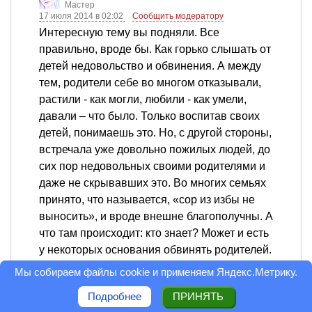
Мастер
17 июля 2014 в 02:02
Сообщить модератору
Интересную тему вы подняли. Все
правильно, вроде бы. Как горько слышать от
детей недовольство и обвинения. А между
тем, родители себе во многом отказывали,
растили - как могли, любили - как умели,
давали – что было. Только воспитав своих
детей, понимаешь это. Но, с другой стороны,
встречала уже довольно пожилых людей, до
сих пор недовольных своими родителями и
даже не скрывавших это. Во многих семьях
принято, что называется, «сор из избы не
выносить», и вроде внешне благополучны. А
что там происходит: кто знает? Может и есть
у некоторых основания обвинять родителей.
Но вообще, выражение есть «родителей не
Мы собираем файлы cookie и применяем
Яндекс.Метрику
.
выбирают». Надо найти в себе силы и
Подробнее
ПРИНЯТЬ
понять, простить.