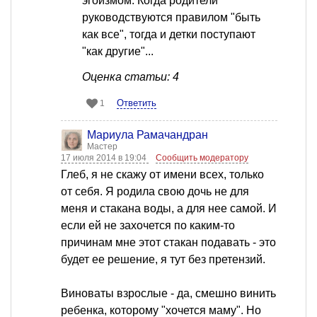
эгоизмом. Когда родители
руководствуются правилом "быть
как все", тогда и детки поступают
"как другие"...
Оценка статьи: 4
Ответить
1
Мариула Рамачандран
Мастер
17 июля 2014 в 19:04
Сообщить модератору
Глеб, я не скажу от имени всех, только
от себя. Я родила свою дочь не для
меня и стакана воды, а для нее самой. И
если ей не захочется по каким-то
причинам мне этот стакан подавать - это
будет ее решение, я тут без претензий.
Виноваты взрослые - да, смешно винить
ребенка, которому "хочется маму". Но