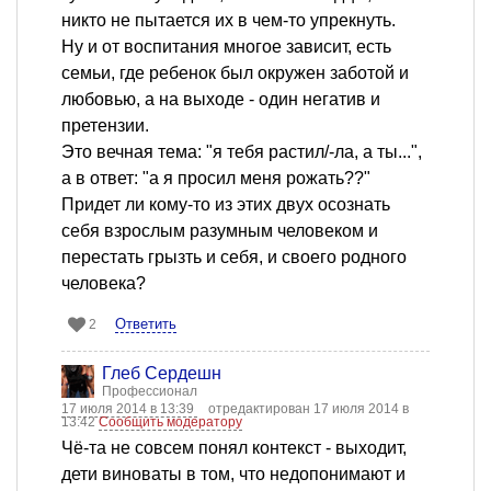
никто не пытается их в чем-то упрекнуть.
Ну и от воспитания многое зависит, есть
семьи, где ребенок был окружен заботой и
любовью, а на выходе - один негатив и
претензии.
Это вечная тема: "я тебя растил/-ла, а ты...",
а в ответ: "а я просил меня рожать??"
Придет ли кому-то из этих двух осознать
себя взрослым разумным человеком и
перестать грызть и себя, и своего родного
человека?
Ответить
2
Глеб Сердешн
Профессионал
17 июля 2014 в 13:39
отредактирован 17 июля 2014 в
13:42
Сообщить модератору
Чё-та не совсем понял контекст - выходит,
дети виноваты в том, что недопонимают и