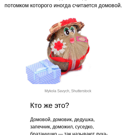
потомком которого иногда считается домовой.
Mykola Savych, Shutterstock
Кто же это?
Домовой, домовик, дедушка,
запечник, доможил, суседко,
братанушко — так называют духа-