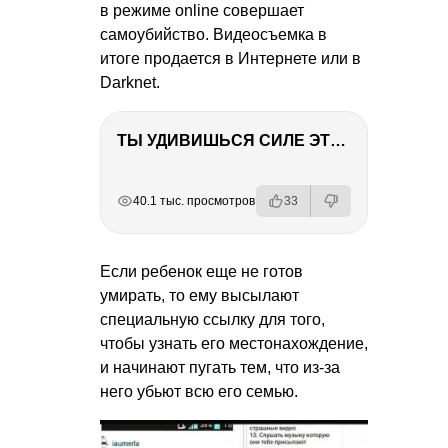
в режиме online совершает
самоубийство. Видеосъемка в
итоге продается в Интернете или в
Darknet.
ТЫ УДИВИШЬСЯ СИЛЕ ЭТО ЧЕЛОВЕКА! Блог о нашей поездке в Вышний Волочек
РЕКЛАМА
РЕКЛАМА
РЕКЛАМА
РЕКЛАМА
40.1 тыс. просмотров
33
Если ребенок еще не готов
умирать, то ему высылают
специальную ссылку для того,
чтобы узнать его местонахождение,
и начинают пугать тем, что из-за
него убьют всю его семью.