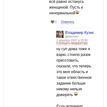
всё равно останусь
женщиной. Пусть и
ненормальной
Ответить
0
Владимир Кузнецов
Дебютант
3 декабря 2007 в 19:30
Сообщить модератору
ну суп дома тоже я
варю, стоило разок
приготовить,
сказали, что теперь
это моя область и
такое отвественное
задание больше
никому нельзя
доверять
Если встанет