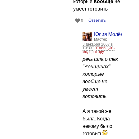
которые
вообще
не
умеет готовить
Ответить
0
Юлия Молёнова
Мастер
3 декабря 2007 в
19:33
Сообщить
модератору
речь шла о тех
"женщинах",
которые
вообще не
умеет
готовить
А я такой же
была. Когда
некому было
готовить