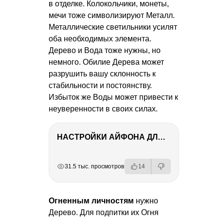
в отделке. Колокольчики, монеты,
мечи тоже символизируют Металл.
Металлические светильники усилят
оба необходимых элемента.
Дерево и Вода тоже нужны, но
немного. Обилие Дерева может
разрушить вашу склонность к
стабильности и постоянству.
Избыток же Воды может привести к
неуверенности в своих силах.
НАСТРОЙКИ АЙФОНА ДЛЯ ФОТО И ВИДЕО
РЕКЛАМА
РЕКЛАМА
РЕКЛАМА
31.5 тыс. просмотров
14
Огненным личностям
нужно
Дерево. Для подпитки их Огня