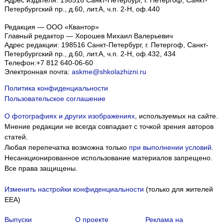
Адрес издателя: 198516 Санкт-Петербург, г. Петергоф, Санкт-
Петербургский пр., д.60, лит.А, ч.п. 2-Н, оф.440
Редакция — ООО «Квантор»
Главный редактор — Хорошев Михаил Валерьевич
Адрес редакции:
198516
Санкт-Петербург, г. Петергоф
,
Санкт-
Петербургский пр., д.60, лит.А, ч.п. 2-Н, оф.432, 434
Телефон:
+7 812 640-06-60
Электронная почта:
askme@shkolazhizni.ru
Политика конфиденциальности
Пользовательское соглашение
О фотографиях и других изображениях
, используемых на сайте.
Мнение редакции не всегда совпадает с точкой зрения авторов
статей.
Любая перепечатка возможна только
при выполнении условий
.
Несанкционированное использование материалов запрещено.
Все права защищены.
Изменить настройки конфиденциальности
(только для жителей
EEA)
Выпуски
О проекте
Реклама на