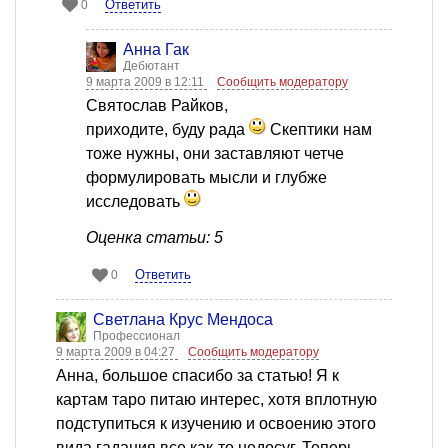
Ответить
0
Анна Гак
Дебютант
9 марта 2009 в 12:11
Сообщить модератору
Святослав Райков,
приходите, буду рада
Скептики нам
тоже нужны, они заставляют четче
формулировать мысли и глубже
исследовать
Оценка статьи: 5
Ответить
0
Светлана Крус Мендоса
Профессионал
9 марта 2009 в 04:27
Сообщить модератору
Анна, большое спасибо за статью! Я к
картам таро питаю интерес, хотя вплотную
подступиться к изучению и освоению этого
вида гадания все как-то недосуг. Теперь,