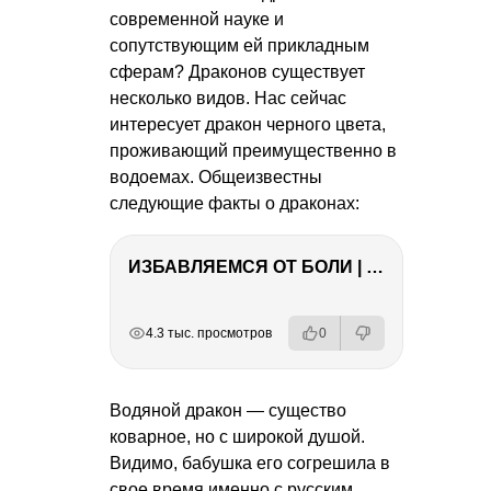
современной науке и
сопутствующим ей прикладным
сферам? Драконов существует
несколько видов. Нас сейчас
интересует дракон черного цвета,
проживающий преимущественно в
водоемах. Общеизвестны
следующие факты о драконах:
ИЗБАВЛЯЕМСЯ ОТ БОЛИ | Важность режима и питания
РЕКЛАМА
РЕКЛАМА
РЕКЛАМА
РЕКЛАМА
4.3 тыс. просмотров
0
Водяной дракон — существо
коварное, но с широкой душой.
Видимо, бабушка его согрешила в
свое время именно с русским