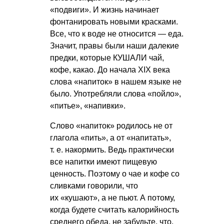
«подвиги». И жизнь начинает
фонтанировать новыми красками.
Все, что к воде не относится — еда.
Значит, правы были наши далекие
предки, которые КУШАЛИ чай,
кофе, какао. До начала ХIХ века
слова «напиток» в нашем языке не
было. Употребляли слова «пойло»,
«питье», «напивки».
Слово «напиток» родилось не от
глагола «пить», а от «напитать»,
т. е.
накормить. Ведь практически
все напитки имеют пищевую
ценность. Поэтому о чае и кофе со
сливками говорили, что
их «кушают», а не пьют. А потому,
когда будете считать калорийность
среднего обеда, не забудьте, что,