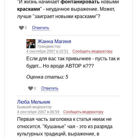
"И жизнь начинает
фонтанировать
новыми
красками
" - неудачное выражение. Может,
лучше "заиграет новыми красками"?
Ответить
0
Жанна Магиня
Грандмастер
4 сентября 2007 в 10:51
Сообщить модератору
Если для вас так привычнее - пусть так и
будет... Но вроде АВТОР я???
Оценка статьи: 5
Ответить
0
Люба Мельник
Бывший модератор
4 сентября 2007 в 06:59
Сообщить модератору
Первая часть заголовка к статья нкиак не
относится. "Кушанье" чая - это из разряда
культурных традиций, выражение, в