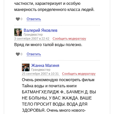
частности, характеризует и особую
манерность определенного класса людей.
Ответить
0
Валерий Яковлев
Грандмастер
3 сентября 2007 в 22:42
Сообщить модератору
Вряд ли много талой воды полезно.
Ответить
0
Жанна Магиня
Грандмастер
25 сентября 2007 в 10:31
Сообщить модератору
Очень рекомендую посмотреть фильм
Тайна воды и почитать книги
БАТМАНГХЕЛИДЖ Ф., БАЧМЕН Д. ВЫ
НЕ БОЛЬНЫ, У ВАС ЖАЖДА. ВАШЕ
ТЕЛО ПРОСИТ ВОДЫ. ВОДА ДЛЯ
ЗДОРОВЬЯ. Очень много нового-