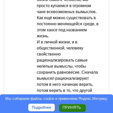
просто купаемся в огромном
чане всевозможных вымыслов.
Как ещё можно существовать в
постоянно меняющейся среде, в
этом хаосе под названием
жизнь.
И в личной жизни, и в
общественной, человеку
свойственно
рационализировать самые
нелепые вымыслы, чтобы
сохранить равновесие. Сначала
вымысел рационализируют
потом в него начинаю верить,
потом верить в то, что другой
тоже в это верит, а потом это
Мы собираем файлы cookie и применяем
Яндекс.Метрику
.
становится основой всех
Подробнее
ПРИНЯТЬ
убеждений.