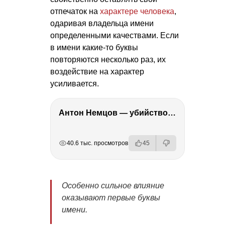
отпечаток на
характере человека
,
одаривая владельца имени
определенными качествами. Если
в имени какие-то буквы
повторяются несколько раз, их
воздействие на характер
усиливается.
Антон Немцов — убийство Бориса Немцова, переезд в Дубай, семья и политика
РЕКЛАМА
РЕКЛАМА
РЕКЛАМА
РЕКЛАМА
40.6 тыс. просмотров
45
Особенно сильное влияние
оказывают первые буквы
имени.