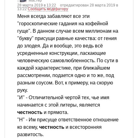
Мастер
28 марта 2019 в 13:22
отредактирован 28 марта 2019 в
13:22
Сообщить модератору
Меня всегда забавляют все эти
"гороскопические гадания на кофейной
гуще". В данном случае всем миллионам на
"букву" присущи равные качества: от гения
до злодея. Да и вообще, это ведь всё
усредненные конструкции, ласкающие
человеческую самовлюбленность. По сути в
каждой характеристике, при ближайшем
рассмотрении, подается одно и то же, под
разным соусом. Вот, к примеру, на скорую
руку.
"И" - Отличительной чертой тех, чье имя
начинается с этой литеры, является
честность
и прямота.
"Н" - Им присуще ответственное отношение
ко всему,
честность
и всесторонняя
развитость.