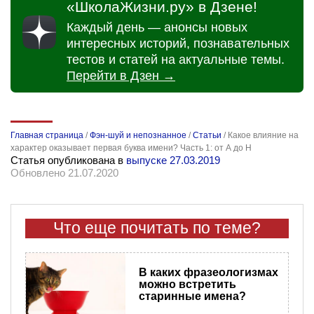
«ШколаЖизни.ру» в Дзене!
Каждый день — анонсы новых
интересных историй, познавательных
тестов и статей на актуальные темы.
Перейти в Дзен →
Главная страница
/
Фэн-шуй и непознанное
/
Статьи
/
Какое влияние на
характер оказывает первая буква имени? Часть 1: от А до Н
Статья опубликована в
выпуске 27.03.2019
Обновлено 21.07.2020
Что еще почитать по теме?
В каких фразеологизмах
можно встретить
старинные имена?