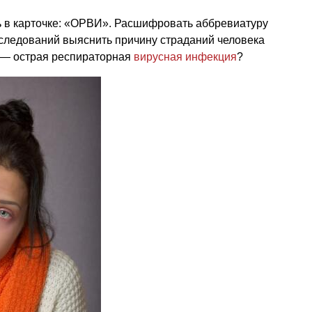
ь в карточке: «ОРВИ». Расшифровать аббревиатуру
сследований выяснить причину страданий человека
е — острая респираторная
вирусная инфекция
?