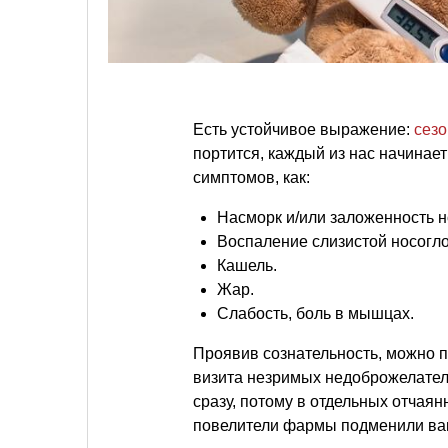
Есть устойчивое выражение:
сезо
портится, каждый из нас начинае
симптомов, как:
Насморк и/или заложенность н
Воспаление слизистой носогло
Кашель.
Жар.
Слабость, боль в мышцах.
Проявив сознательность, можно п
визита незримых недоброжелателе
сразу, потому в отдельных отчаян
повелители фармы подменили ва