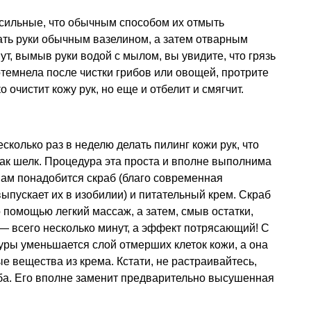
о сильные, что обычным способом их отмыть
ать руки обычным вазелином, а затем отварным
т, вымыв руки водой с мылом, вы увидите, что грязь
отемнела после чистки грибов или овощей, протрите
 очистит кожу рук, но еще и отбелит и смягчит.
колько раз в неделю делать пилинг кожи рук, что
как шелк. Процедура эта проста и вполне выполнима
нам понадобится скраб (благо современная
пускает их в изобилии) и питательный крем. Скраб
го помощью легкий массаж, а затем, смыв остатки,
 — всего несколько минут, а эффект потрясающий! С
ры уменьшается слой отмерших клеток кожи, а она
е вещества из крема. Кстати, не растраивайтесь,
аба. Его вполне заменит предварительно высушенная