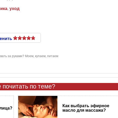
тика
,
уход
енить
ивать за руками? Моем, купаем, питаем
 почитать по теме?
Как выбрать эфирное
 лица?
масло для массажа?