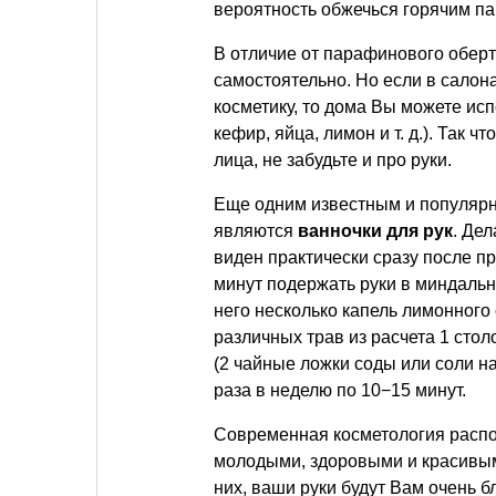
вероятность обжечься горячим па
В отличие от парафинового обе
самостоятельно. Но если в салон
косметику, то дома Вы можете исп
кефир, яйца, лимон
и т. д.
). Так ч
лица, не забудьте и про руки.
Еще одним известным и популярн
являются
ванночки для рук
. Дел
виден практически сразу после п
минут подержать руки в миндальн
него несколько капель лимонного
различных трав из расчета 1 сто
(2 чайные ложки соды или соли на
раза в неделю по 10−15 минут.
Современная косметология распол
молодыми, здоровыми и красивым
них, ваши руки будут Вам очень б