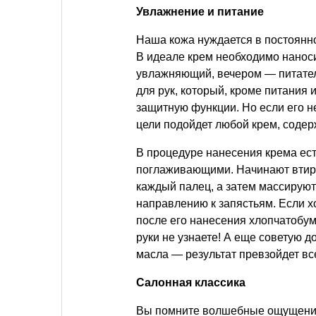
Увлажнение и питание
Наша кожа нуждается в постоянно
В идеале крем необходимо наноси
увлажняющий, вечером — питател
для рук, который, кроме питания
защитную функции. Но если его не
цели подойдет любой крем, сод
В процедуре нанесения крема ес
поглаживающими. Начинают втира
каждый палец, а затем массирую
направлению к запястьям. Если х
после его нанесения хлопчатобум
руки не узнаете! А еще советую 
масла — результат превзойдет в
Салонная классика
Вы помните волшебные ощущения