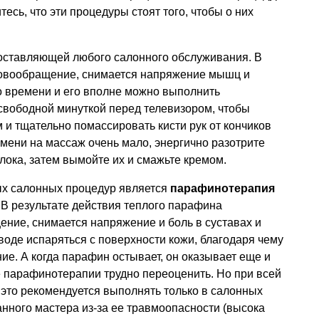
тесь, что эти процедуры стоят того, чтобы о них
составляющей любого салонного обслуживания. В
ровообращение, снимается напряжение мышц и
о времени и его вполне можно выполнить
свободной минуткой перед телевизором, чтобы
 и тщательно помассировать кисти рук от кончиков
емени на массаж очень мало, энергично разотрите
лока, затем вымойте их и смажьте кремом.
ых салонных процедур является
парафинотерапия
В результате действия теплого парафина
ние, снимается напряжение и боль в суставах и
оде испаряться с поверхности кожи, благодаря чему
ие. А когда парафин остывает, он оказывает еще и
е парафинотерапии трудно переоценить. Но при всей
это рекомендуется выполнять только в салонных
нного мастера из-за ее травмоопасности (высока