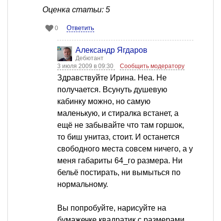
Оценка статьи: 5
Ответить
0
Александр Ягдаров
Дебютант
3 июля 2009 в 09:30
Сообщить модератору
Здравствуйте Ирина. Неа. Не
получается. Всунуть душевую
кабинку можно, но самую
маленькую, и стиралка встанет, а
ещё не забывайте что там горшок,
то биш унитаз, стоит. И останется
свободного места совсем ничего, а у
меня габариты 64_го размера. Ни
бельё постирать, ни вымыться по
нормальному.
Вы попробуйте, нарисуйте на
бумажечке квадратик с размерами