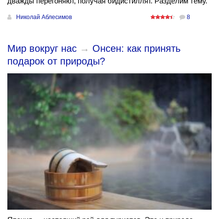
дважды перегоняют, получая бидистиллят. Разделим тему.
Николай Аблесимов
8
Мир вокруг нас
→
Онсен: как принять
подарок от природы?