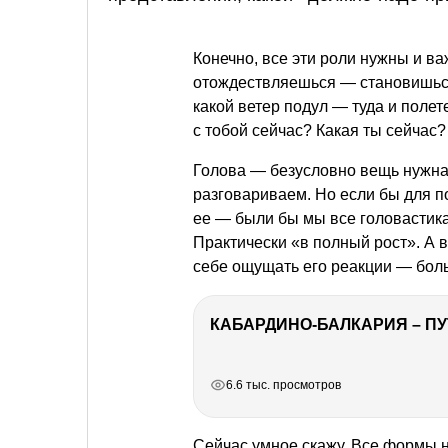
Конечно, все эти роли нужны и ва
отождествляешься — становишься
какой ветер подул — туда и поле
с тобой сейчас? Какая ты сейчас?
Голова — безусловно вещь нужн
разговариваем. Но если бы для п
ее — были бы мы все головастикам
Практически «в полный рост». А 
себе ощущать его реакции — бо
КАБАРДИНО-БАЛКАРИЯ – ПУ
РЕКЛАМА
РЕКЛАМА
РЕКЛАМА
РЕКЛАМА
6.6 тыс. просмотров
Сейчас умное скажу. Все формы н