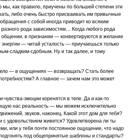
о мы, как правило, приучены по большей степени эти
ать, либо очень быстро присваивать им привычные
 обращения с собой иногда приводит ко всяким
, разного рода зависимостям… Когда любого рода
 общении, в признании — конвертируются в желание
т энергии — читай усталость — приучаешься только
ым-сладким-сдобным. Ну и так далее, и тому
 тело — в ощущениях — возвращать? Стать более
 потребностям? А главное — зачем нам это может
-чувства-эмоции коренятся в теле. Да и как-то
ющую нас реальность — мы можем исключительно
вижений, звуков, наконец. Какой этот дом для тебя?
и с удовольствием живется? Удовлетворена ли ты
ми, или у тебя почти постоянное ощущение, что надо
-подгонять под общепринятые шаблоны и стандарты?