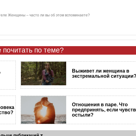
 теле Женщины – часто ли вы об этом вспоминаете?
 почитать по теме?
Выживет ли женщина в
о
экстремальной ситуации
Отношения в паре. Что
ловека
предпринять, если чувст
вство?
остыли?
ольше публикаций