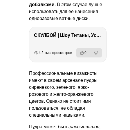
добавками
. В этом случае лучше
использовать для ее нанесения
одноразовые ватные диски.
СКУЛБОЙ | Шоу Титаны, Усейн Болт, Ларрат, Зашквар!
РЕКЛАМА
РЕКЛАМА
РЕКЛАМА
РЕКЛАМА
4.2 тыс. просмотров
0
Профессиональные визажисты
имеют в своем арсенале пудры
сиреневого, зеленого, ярко-
розового и желто-оранжевого
цветов. Однако не стоит ими
пользоваться, не обладая
специальными навыками.
Пудра может быть
рассыпчатой,