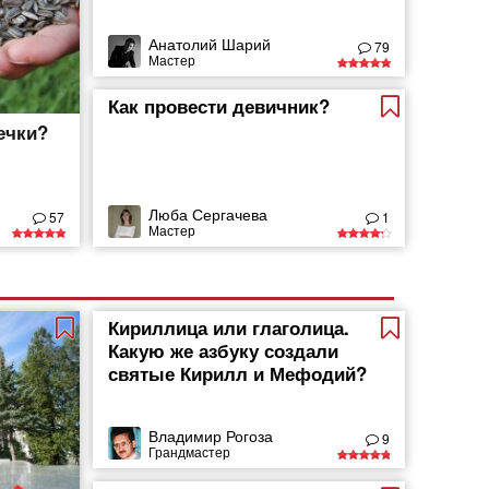
Анатолий Шарий
79
Мастер
Как провести девичник?
ечки?
Люба Сергачева
57
1
Мастер
Кириллица или глаголица.
Какую же азбуку создали
святые Кирилл и Мефодий?
Владимир Рогоза
9
Грандмастер