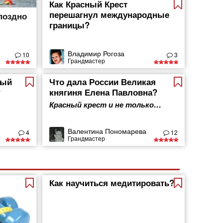
Как Красный Крест
перешагнул международные
поздно
границы?
Владимир Рогоза
10
3
Грандмастер
мый
Что дала России Великая
?
княгиня Елена Павловна?
Красный крест и не только…
Валентина Пономарева
4
12
Грандмастер
Как научиться медитировать?