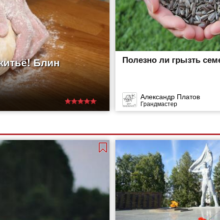
Полезно ли грызть сем
житьё! Блин
Александр Платов
Грандмастер