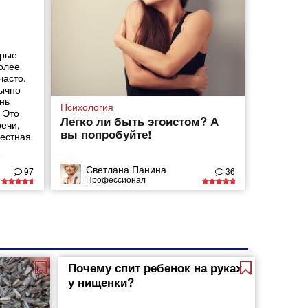
орые
более
часто,
бычно
нь
Психология
 Это
Легко ли быть эгоистом? А
речи,
вы попробуйте!
местная
 быть
Светлана Панина
 и
97
36
Профессионал
неру
ли нет.
Почему спит ребенок на руках
у нищенки?