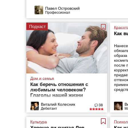
Павел Островский
Профессионал
Подкаст
Красот
Как в
Нанесе
обязат
образа
космет
после 
коррек
придае
Дом и семья
оттено
Как беречь отношения с
примен
любимым человеком?
средств
Глаголы нашей жизни
Виталий Колесник
В
38
Дебютант
М
Культура
Психол
Хорошо ли считал Лев
Как н