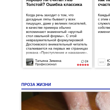
Толстой? Ошибка классика
счаст
Когда речь заходит о том, что
Каждый
досадные ляпы бывают у всех
с этим
пишущих, даже у великих писателей,
служил
в качестве примера обычно
собств
вспоминают знаменитый «круглый
измени
стол овальной формы». С этой
невразумительной формулировкой
Достоевского внимательный читатель
сталкивается на первых же страницах
романа «Преступление и наказание».
Татьяна Зимина
Ю
24
Профессионал
Д
ПРОЗА ЖИЗНИ