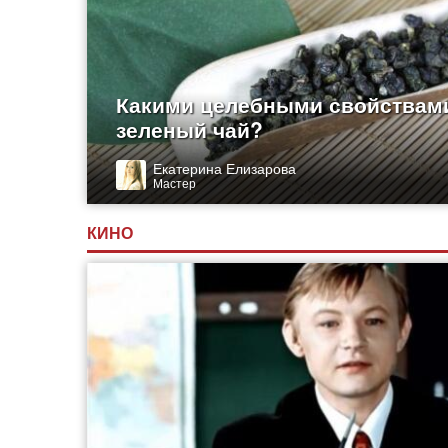
Какими целебными свойствам
зеленый чай?
Екатерина Елизарова
Мастер
КИНО