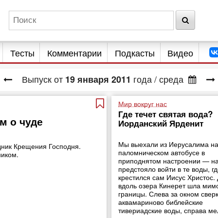
Тесты
Комментарии
Подкасты
Видео
Выпуск от
года
/ среда
19
января
2011
Мир вокруг нас
Где течет святая вода?
м о чуде
Иорданский Ярденит
Мы выехали из Иерусалима н
дник Крещения Господня.
паломническом автобусе в
ником.
приподнятом настроении — н
предстояло войти в те воды, г
крестился сам Иисус Христос.
вдоль озера Кинерет шла мим
границы. Слева за окном свер
аквамариново библейские
тивериадские воды, справа ме