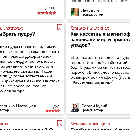
пограничные вышки, а за ними
невысокая гряда, отделяющая
126
Лаура Ли
малюсенький Израиль от бол
Грандмастер
Сирии. То и дело встречались
воронки на склонах гор, кое-гд
валялась, ржавея, военная
а и здоровье
Техника и Интернет
ыбрать пудру?
Как кассетные магнито
завоевали мир и пришл
упадок?
ние пудры является одним из
ельных этапов создания своего
 при помощи декоративной
«Не пистолет на поясе, а чyдо
ики. Ее следует использовать
агpегат, И я необычайно этой 
применения тонального или
pад. C ушами из синтетики гро
тирующего средства. Пудра
поролон, В них словно марсиа
т лицу более естественный
ох микро- мой -мафон». (И. Ла
к и фиксирует макияж. Не стоит
«Кассетный мальчик»)
ять ее после нанесения
а для загара.
ероника Нистоцкая
Сергей Курий
5
астер
Грандмастер
огия
Мужчина и женщина
ачать новую жизнь? О
Свобода вдвоём. Каким