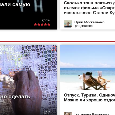
Сколько тонн платьев 
мали самую
съемок фильма «Спарт
использовал Стэнли К
14
Юрий Москаленко
Грандмастер
Отпуск. Туризм. Одиноч
жно сделать
Можно ли хорошо отдо
7
Екатерина Каширина