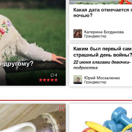
Какая дата отмечается 
ночью?
Катерина Богданова
Грандмастер
Каким был первый са
страшный день войны
о-другому?
22 июня глазами девочки-
подростка
ды. И не только они,
4
дывает их творения.
Юрий Москаленко
Грандмастер
, выполненные
ышивания издавна
ет искать еще в
о было