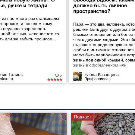
ье, ручке и тетради
должно быть личное
пространство?
 из нас много раз сталкивался
 вопросом, и поводом тому
Пара — это два человека, кот
а неудовлетворённость
решили быть друг с другом в 
енной жизнью, желание что-то
близких отношения или более 
ть или же забыть прошлое…
чем с другими людьми. Это о
включает определенную степе
любви и интимные отношения.
могут быть периодические вст
жизнь под одной крышей, сов
жизнь в оформленном или
гражданском браке. Это могут
лия Галиос
Елена Казанцева
глубокие интимные отношения
5
ебютант
Профессионал
верность по отношению к парт
только в сексуальном плане, и
Подкаст