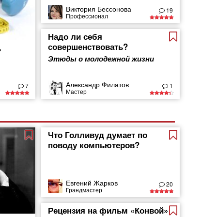
Виктория Бессонова
19
Профессионал
Надо ли себя
совершенствовать?
ь
Этюды о молодежной жизни
Александр Филатов
7
1
Мастер
Что Голливуд думает по
поводу компьютеров?
Евгений Жарков
20
Грандмастер
Рецензия на фильм «Конвой»