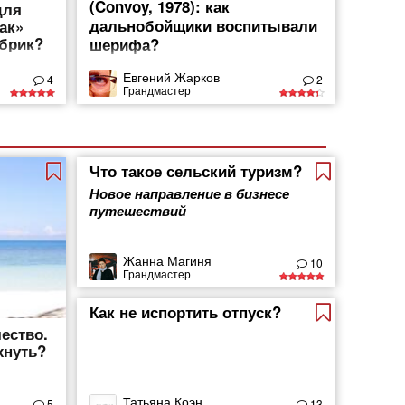
(Convoy, 1978): как
для
дальнобойщики воспитывали
ак»
убрик?
шерифа?
Евгений Жарков
4
2
Грандмастер
Что такое сельский туризм?
Новое направление в бизнесе
путешествий
Жанна Магиня
10
Грандмастер
Как не испортить отпуск?
ество.
хнуть?
Татьяна Коэн
5
13