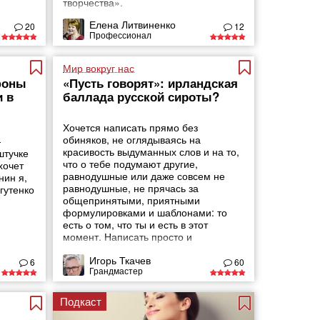
творчества».
Елена Литвиненко
ьшой
20
12
Профессионал
е
Мир вокруг нас
фоны
«Пусть говорят»: ирландская
и в
баллада русской сироты?
Хочется написать прямо без
обиняков, не оглядываясь на
-
красивость выдуманных слов и на то,
штучке
что о тебе подумают другие,
хочет
равнодушные или даже совсем не
нин я,
равнодушные, не прячась за
гутенко
общепринятыми, приятными
формулировками и шаблонами: то
есть о том, что ты и есть в этот
момент. Написать просто и
непридуманно о том, что не давало
Игорь Ткачев
спать прошедшей ночью и что не
6
60
Грандмастер
выходит из воспаленной головы
сегодняшним днем. (У мужчины нет
других проблем).
Подкаст