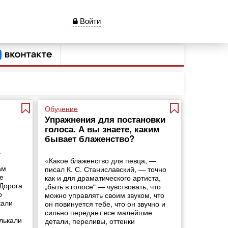
Войти
Обучение
Упражнения для постановки
голоса. А вы знаете, каким
бывает блаженство?
а
«Какое блаженство для певца, —
ам
писал К. С. Станиславский, — точно
де
как и для драматического артиста,
 Дорога
„быть в голосе“ — чувствовать, что
о
можно управлять своим звуком, что
кали
он повинуется тебе, что он звучно и
сильно передает все малейшие
лькали
детали, переливы, оттенки