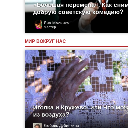
«Большая перемена». Как сни
добрую советскую комедию?
Яна Малинка
Мастер
МИР ВОКРУГ НАС
Иголка и Кружево, или Что мо
из воздуха?
Любовь Дубинкина