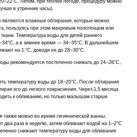
20−22°С. Летом, при теплой погоде, процедуру можно
учше в утренние часы).
 являются влажные обтирания, которые можно
та, пользуясь при этом махровым полотенцем или
 ткани. Температура воды для детей раннего
3−34°С, а в зимнее время — 34−35°С. В дальнейшем
жают на 1 °C, доводя ее до 28−30°С.
 воды рекомендуется постепенно снижать до 24−26°С,
ить температуру воды до 18−20°С. После обтирания
тирая его до легкого покраснения. Через 1,5 месяца
дить к обливанию, но только малышам старше
я также можно во время гигиенической ванны.
ят два раза в неделю, затем обливают водой на 1−2°С
степенно снижают температуру воды для обливания