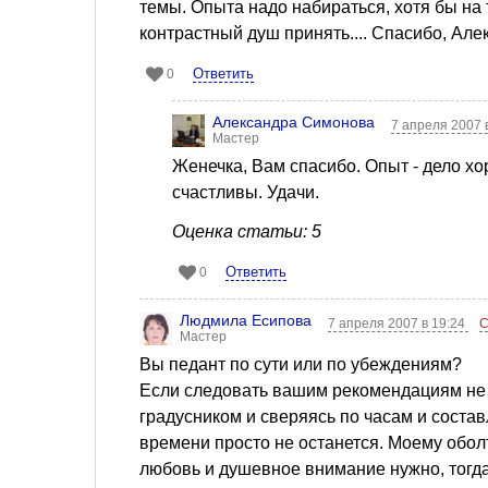
темы. Опыта надо набираться, хотя бы на 
контрастный душ принять.... Спасибо, Але
Ответить
0
Александра Симонова
7 апреля 2007 
Мастер
Женечка, Вам спасибо. Опыт - дело хо
счастливы. Удачи.
Оценка статьи: 5
Ответить
0
Людмила Есипова
7 апреля 2007 в 19:24
С
Мастер
Вы педант по сути или по убеждениям?
Если следовать вашим рекомендациям не т
градусником и сверяясь по часам и состав
времени просто не останется. Моему оболт
любовь и душевное внимание нужно, тогда