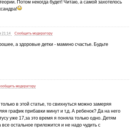
теории. Потом некогда будет! Читаю, а самой захотелось
ксандра!
в 21:14
Сообщить модератору
рошее, а здоровые детки - мамино счастье. Будьте
ообщить модератору
олько в этой статье, то свихнуться можно замеряя
ляя график прибавки минут и т.д. А ребенок? Да на него
усу уже 17,за это время я поняла только одно. Детям
 все остальное приложится и не надо чудить с