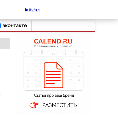
Войти
м