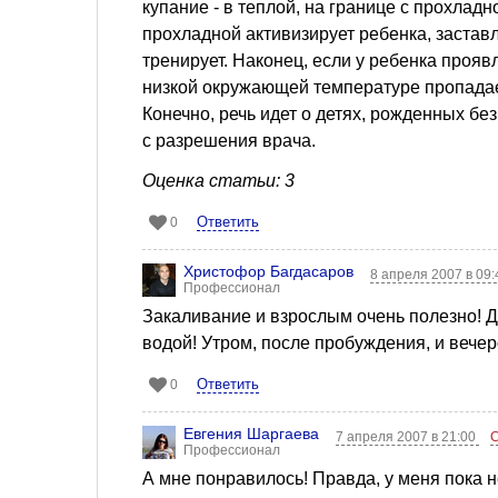
купание - в теплой, на границе с прохлад
прохладной активизирует ребенка, заставл
тренирует. Наконец, если у ребенка проявл
низкой окружающей температуре пропадает,
Конечно, речь идет о детях, рожденных без
с разрешения врача.
Оценка статьи: 3
Ответить
0
Христофор Багдасаров
8 апреля 2007 в 09
Профессионал
Закаливание и взрослым очень полезно! Д
водой! Утром, после пробуждения, и вечер
Ответить
0
Евгения Шаргаева
7 апреля 2007 в 21:00
Профессионал
А мне понравилось! Правда, у меня пока не