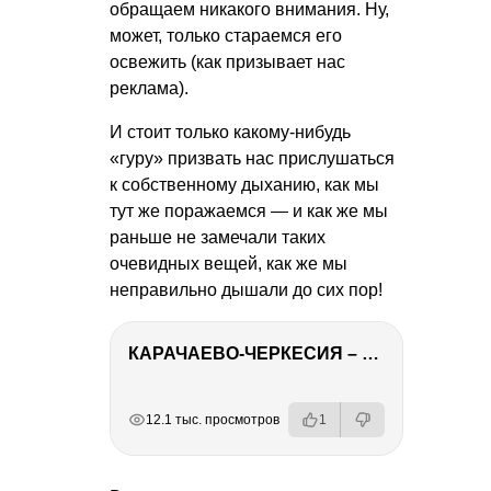
обращаем никакого внимания. Ну,
может, только стараемся его
освежить (как призывает нас
реклама).
И стоит только какому-нибудь
«гуру» призвать нас прислушаться
к собственному дыханию, как мы
тут же поражаемся — и как же мы
раньше не замечали таких
очевидных вещей, как же мы
неправильно дышали до сих пор!
КАРАЧАЕВО-ЧЕРКЕСИЯ – ПУТЕШЕСТВИЕ НА КАВКАЗ часть 2
РЕКЛАМА
РЕКЛАМА
РЕКЛАМА
12.1 тыс. просмотров
1