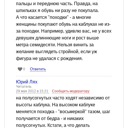
пальцы и переднюю часть. Правда, на
шпильках я обувь ни разу не покупала.
А что касается "походки" - а многие
женщины покупают обувь на каблуках не из-
за походки. Например, удивлю вас, не у всех
девушек длиннющие ноги и рост выше
метра семидесяти. Нельзя винить за
желание выглядеть стройной, если уж
фигура не удалася с рождения.
Ответить
0
Юрий Лях
Читатель
29 мая 2012 в 15:21
Сообщить модератору
на полусогнутых часто ходят независимо от
высоты каблука. На высоком каблуке
меняется походка - "восьмеркой" тазом, шаг
получается от бедра - и никаких
полусогнутых. Кстати, а что делать