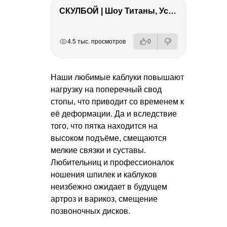
СКУЛБОЙ | Шоу Титаны, Усейн Болт, Ларрат, Зашквар!
РЕКЛАМА
РЕКЛАМА
РЕКЛАМА
РЕКЛАМА
4.5 тыс. просмотров
0
Наши любимые каблуки повышают
нагрузку на поперечный свод
стопы, что приводит со временем к
её деформации. Да и вследствие
того, что пятка находится на
высоком подъёме, смещаются
мелкие связки и суставы.
Любительниц и профессионалок
ношения шпилек и каблуков
неизбежно ожидает в будущем
артроз и варикоз, смещение
позвоночных дисков.