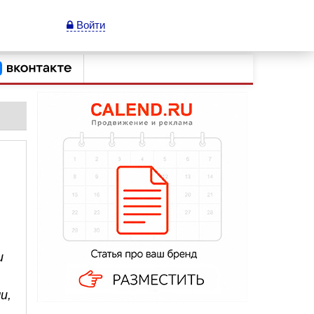
Войти
и
и,