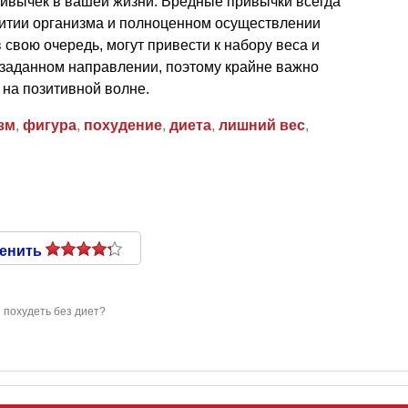
ривычек в вашей жизни. Вредные привычки всегда
итии организма и полноценном осуществлении
 свою очередь, могут привести к набору веса и
 заданном направлении, поэтому крайне важно
 на позитивной волне.
зм
,
фигура
,
похудение
,
диета
,
лишний вес
,
енить
 похудеть без диет?