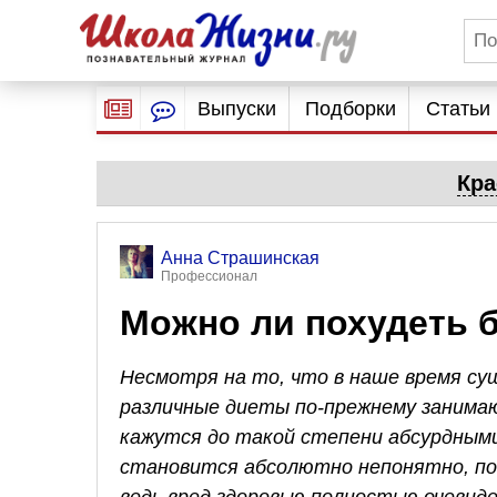
Выпуски
Подборки
Статьи
Кра
Анна Страшинская
Профессионал
Можно ли похудеть б
Несмотря на то, что в наше время су
различные диеты по-прежнему занимаю
кажутся до такой степени абсурдными
становится абсолютно непонятно, поч
ведь вред здоровью полностью очевиде