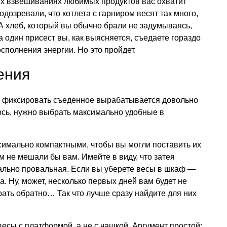
ых взвешиваниях любимых продуктов вас охватит
одозревали, что котлета с гарниром весят так много,
А хлеб, который вы обычно брали не задумываясь,
а один присест вы, как выясняется, съедаете гораздо
сполнения энергии. Но это пройдет.
ения
 фиксировать съеденное вырабатывается довольно
ось, нужно выбрать максимально удобные в
симально компактными, чтобы вы могли поставить их
м не мешали бы вам. Имейте в виду, что затея
ально провальная. Если вы уберете весы в шкаф —
а. Ну, может, несколько первых дней вам будет не
рать обратно… Так что лучше сразу найдите для них
есы с платформой, а не с чашкой. Аргумент простой: