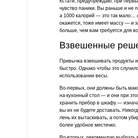
Кстати, предупреждаю: при перв
чувство паники. Вы раньше и не п
а 1000 калорий — это так мало… 
окажется, тоже имеет массу — и з
больше, чем вам требуется для во
Взвешенные реш
Привычка взвешивать продукты и
быстро. Однако чтобы это случил
использовании весы.
Во-первых, они должны быть мак
на кухонный стол — и они при это
хранить прибор в шкафу — изнач
вы их не будете доставать. Никогд
лень их вытаскивать, а потом уби
более удобное местечко.
Во-вторых, рекомендую выбрать в