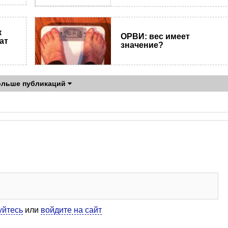
к
ОРВИ: вес имеет
ат
значение?
ольше публикаций
уйтесь
или
войдите на сайт