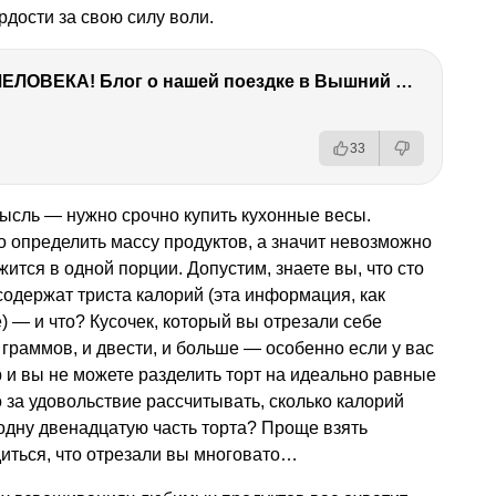
рдости за свою силу воли.
ТЫ УДИВИШЬСЯ СИЛЕ ЭТО ЧЕЛОВЕКА! Блог о нашей поездке в Вышний Волочек
33
мысль — нужно срочно купить кухонные весы.
о определить массу продуктов, а значит невозможно
жится в одной порции. Допустим, знаете вы, что сто
одержат триста калорий (эта информация, как
) — и что? Кусочек, который вы отрезали себе
 граммов, и двести, и больше — особенно если у вас
р и вы не можете разделить торт на идеально равные
 за удовольствие рассчитывать, сколько калорий
одну двенадцатую часть торта? Проще взять
иться, что отрезали вы многовато…