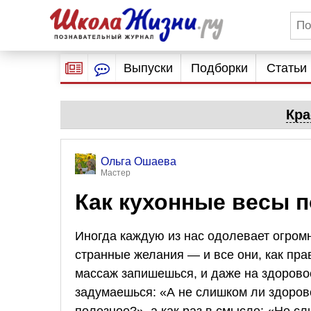
Выпуски
Подборки
Статьи
Кра
Ольга Ошаева
Мастер
Как кухонные весы 
Иногда каждую из нас одолевает огромн
странные желания — и все они, как пра
массаж запишешься, и даже на здоровое
задумаешься: «А не слишком ли здоров
полезное?», а как раз в смысле: «Не с