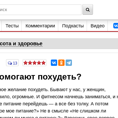
Тесты
Комментарии
Подкасты
Видео
сота и здоровье
13
помогают похудеть?
ое желание похудеть. Бывают у нас, у женщин,
вило, огромные. И фитнесом начнешь заниматься, и 
 питание перейдешь — а все без толку. А потом
ое мое питание?» Не в смысле «Не слишком ли
лишком ли много я питаюсь?» Взвесишь свое первое,