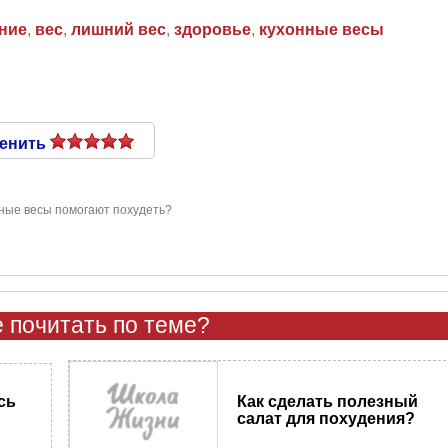
ние
,
вес
,
лишний вес
,
здоровье
,
кухонные весы
енить
нные весы помогают похудеть?
 почитать по теме?
Как сделать полезный
сь
салат для похудения?