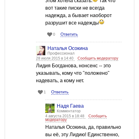
этом хотела сказать.
Так что
вот такие писки не всегда
надежда, а бывает наоборот
разрушит все надежды
Ответить
0
Наталья Осокина
Профессионал
28 июля 2015 в 14:40
Сообщить модератору
Лидия Богданова, нонсенс -- это
указывать, кому что "положено"
надевать, а кому нет.
Ответить
1
Надя Гаева
Комментатор
4 августа 2015 в 18:48
Сообщить
модератору
Наталья Осокина, да, правильно
вы её, эту Лидию! Единственно,