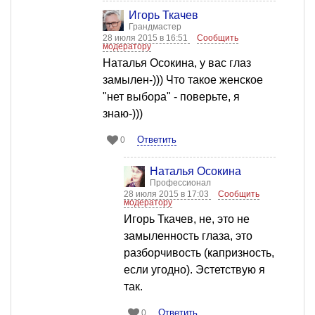
Игорь Ткачев
Грандмастер
28 июля 2015 в 16:51
Сообщить
модератору
Наталья Осокина, у вас глаз
замылен-))) Что такое женское
"нет выбора" - поверьте, я
знаю-)))
Ответить
0
Наталья Осокина
Профессионал
28 июля 2015 в 17:03
Сообщить
модератору
Игорь Ткачев, не, это не
замыленность глаза, это
разборчивость (капризность,
если угодно). Эстетствую я
так.
Ответить
0