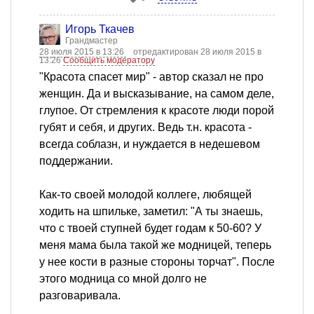
Игорь Ткачев
Грандмастер
28 июля 2015 в 13:26
отредактирован 28 июля 2015 в
13:26
Сообщить модератору
"Красота спасет мир" - автор сказал не про
женщин. Да и высказывание, на самом деле,
глупое. От стремления к красоте люди порой
губят и себя, и других. Ведь т.н. красота -
всегда соблазн, и нуждается в недешевом
поддержании.
Как-то своей молодой коллеге, любящей
ходить на шпильке, заметил: "А ты знаешь,
что с твоей ступней будет годам к 50-60? У
меня мама была такой же модницей, теперь
у нее кости в разные стороны торчат". После
этого модница со мной долго не
разговаривала.