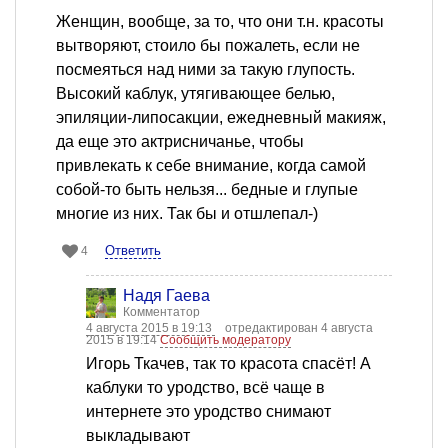
Женщин, вообще, за то, что они т.н. красоты
вытворяют, стоило бы пожалеть, если не
посмеяться над ними за такую глупость.
Высокий каблук, утягивающее белью,
эпиляции-липосакции, ежедневный макияж,
да еще это актрисничанье, чтобы
привлекать к себе внимание, когда самой
собой-то быть нельзя... бедные и глупые
многие из них. Так бы и отшлепал-)
Ответить
4
Надя Гаева
Комментатор
4 августа 2015 в 19:13
отредактирован 4 августа
2015 в 19:14
Сообщить модератору
Игорь Ткачев, так то красота спасёт! А
каблуки то уродство, всё чаще в
интернете это уродство снимают
выкладывают