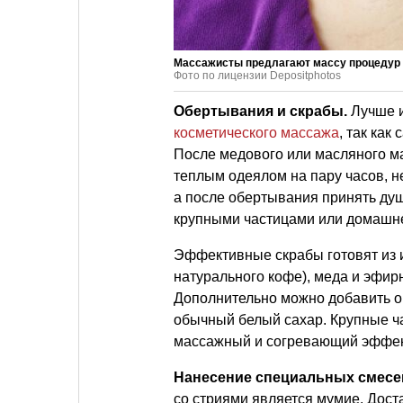
Массажисты предлагают массу процедур 
Фото по лицензии Depositphotos
Обертывания и скрабы.
Лучше и
косметического массажа
, так ка
После медового или масляного ма
теплым одеялом на пару часов, н
а после обертывания принять душ
крупными частицами или домашн
Эффективные скрабы готовят из и
натурального кофе), меда и эфир
Дополнительно можно добавить о
обычный белый сахар. Крупные ча
массажный и согревающий эффек
Нанесение специальных смесе
со стриями является мумие. Дост