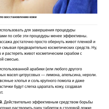
по восстановлению кожи
спользовать для завершения процедуры
к сами по себе эти процедуры менее эффективны.
ссажа достаточно просто обернуть живот пленкой и
е смывая предварительно косметических средств. Ну,
 и растереть живот косметическим скрабом с
ей смесью.
спользованной арабики (или любого другого
ных масел цитрусовых — лимона, апельсина, нероли.
всяные хлопья и соль крупного помола и даже
стички будут слегка царапать кожу, создавая
т.
й
. Действительно эффективным средством борьбы
аточно растворить пару таблеток в столовой ложке