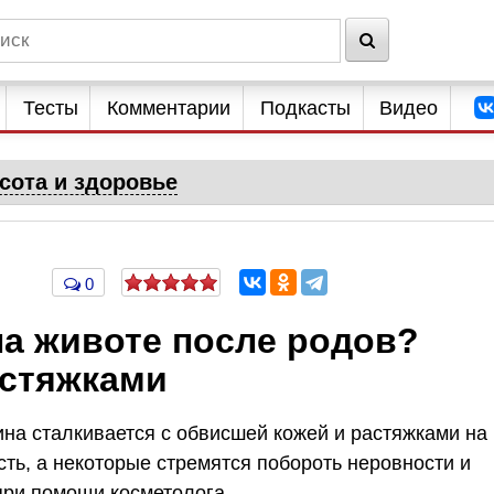
Тесты
Комментарии
Подкасты
Видео
сота и здоровье
0
на животе после родов?
астяжками
на сталкивается с обвисшей кожей и растяжками на
сть, а некоторые стремятся побороть неровности и
при помощи косметолога.