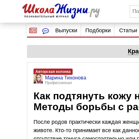
Выпуски
Подборки
Статьи
Кра
Авторская колонка
Марина Тихонова
Профессионал
Как подтянуть кожу 
Методы борьбы с р
После родов практически каждая женщи
животе. Кто-то принимает все как данно
отсутствие тонуса самостоятельно или 