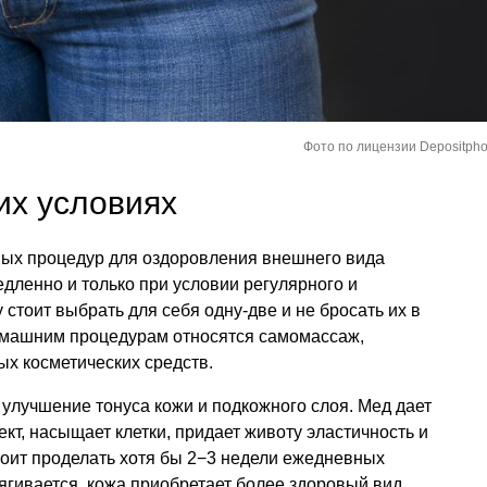
Фото по лицензии Depositpho
их условиях
ых процедур для оздоровления внешнего вида
дленно и только при условии регулярного и
стоит выбрать для себя одну-две и не бросать их в
домашним процедурам относятся самомассаж,
х косметических средств.
улучшение тонуса кожи и подкожного слоя. Мед дает
т, насыщает клетки, придает животу эластичность и
тоит проделать хотя бы 2−3 недели ежедневных
ягивается, кожа приобретает более здоровый вид,