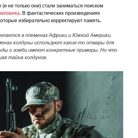
(и не только они) стали заниматься поиском
человека
. В фантастических произведениях
которые избирательно корректируют память.
делается в племенах Африки и Южной Америки.
менах колдуны используют какие-то отвары для
енды о зомби имеют конкретные примеры. Но что
шая тайна колдунов.