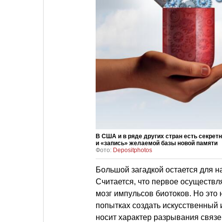
В США и в ряде других стран есть секрет
и «запись» желаемой базы новой памяти
Фото:
Depositphotos
Большой загадкой остается для н
Считается, что первое осуществ
мозг импульсов биотоков. Но это
попытках создать искусственный 
носит характер разрывания связей