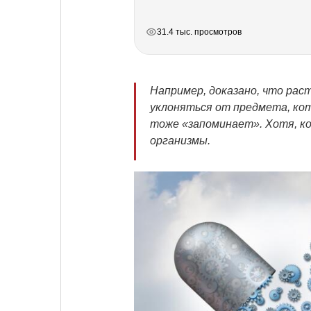
РЕКЛАМА
РЕКЛАМА
РЕКЛАМА
РЕКЛАМА
31.4 тыс. просмотров
Например, доказано, что рас
уклоняться от предмета, кот
тоже «запоминает». Хотя, кон
организмы.