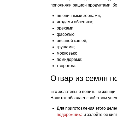
пополняли рацион продуктами, б
пшеничными зернами;
ягодами облепихи;
орехами;
фасолью;
овсяной кашей;
грушами;
морковью;
помидорами;
творогом.
Отвар из семян п
Его желательно попить не женщин
Напиток обладает свойством уве
Для приготовления этого целе
подорожника
и залейте ее кип