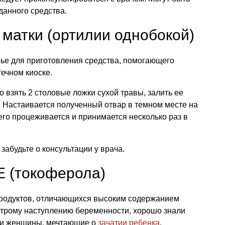
данного средства.
 матки (ортилии однобокой)
рье для приготовления средства, помогающего
ечном киоске.
 взять 2 столовые ложки сухой травы, залить ее
ь. Настаивается полученный отвар в темном месте на
его процеживается и принимается несколько раз в
забудьте о консультации у врача.
Е (токоферола)
 продуктов, отличающихся высоким содержанием
строму наступлению беременности, хорошо знали
ти женщины, мечтающие о
зачатии ребенка
,