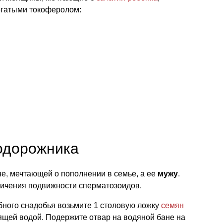
огатыми токоферолом:
одорожника
е, мечтающей о пополнении в семье, а ее
мужу
.
личения подвижности сперматозоидов.
бного снадобья возьмите 1 столовую ложку
семян
ящей водой. Подержите отвар на водяной бане на