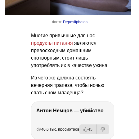
Фото:
Depositphotos
Многие привычные для нас
продукты питания
являются
превосходным домашним
снотворным, стоит лишь
употреблять их в качестве ужина.
Из чего же должна состоять
вечерняя трапеза, чтобы ночью
спать сном младенца?
Антон Немцов — убийство Бориса Немцова, переезд в Дубай, семья и политика
РЕКЛАМА
РЕКЛАМА
РЕКЛАМА
40.6 тыс. просмотров
45