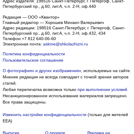
Адрес издателя: 198516 Санкт-Петербург, г. Петергоф, Санкт-
Петербургский пр., д.60, лит.А, ч.п. 2-Н, оф.440
Редакция — ООО «Квантор»
Главный редактор — Хорошев Михаил Валерьевич
Адрес редакции:
198516
Санкт-Петербург, г. Петергоф
,
Санкт-
Петербургский пр., д.60, лит.А, ч.п. 2-Н, оф.432, 434
Телефон:
+7 812 640-06-60
Электронная почта:
askme@shkolazhizni.ru
Политика конфиденциальности
Пользовательское соглашение
О фотографиях и других изображениях
, используемых на сайте.
Мнение редакции не всегда совпадает с точкой зрения авторов
статей.
Любая перепечатка возможна только
при выполнении условий
.
Несанкционированное использование материалов запрещено.
Все права защищены.
Изменить настройки конфиденциальности
(только для жителей
EEA)
Выпуски
О проекте
Реклама на