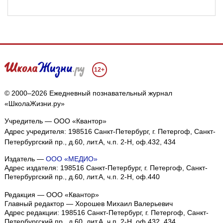
12+
© 2000–2026 Ежедневный познавательный журнал
«ШколаЖизни.ру»
Учредитель — ООО «Квантор»
Адрес учредителя: 198516 Санкт-Петербург, г. Петергоф, Санкт-
Петербургский пр., д.60, лит.А, ч.п. 2-Н, оф.432, 434
Издатель —
ООО «МЕДИО»
Адрес издателя: 198516 Санкт-Петербург, г. Петергоф, Санкт-
Петербургский пр., д.60, лит.А, ч.п. 2-Н, оф.440
Мы собираем файлы cookie и применяем
Яндекс.Метрику
.
Редакция — ООО «Квантор»
Главный редактор — Хорошев Михаил Валерьевич
Подробнее
ПРИНЯТЬ
Адрес редакции:
198516
Санкт-Петербург, г. Петергоф
,
Санкт-
Петербургский пр., д.60, лит.А, ч.п. 2-Н, оф.432, 434