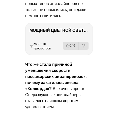
новых типов авиалайнеров не
только не повысились, они даже
немного снизились.
МОЩНЫЙ ЦВЕТНОЙ СВЕТ – NANLITE FC-500C
РЕКЛАМА
РЕКЛАМА
РЕКЛАМА
50.2 тыс.
146
просмотров
Что же стало причиной
уменьшения скорости
пассажирских авиаперевозок,
почему закатилась звезда
«Конкорда»?
Все очень просто.
Сверхзвуковые авиалайнеры
оказались слишком дорогим
удовольствием.