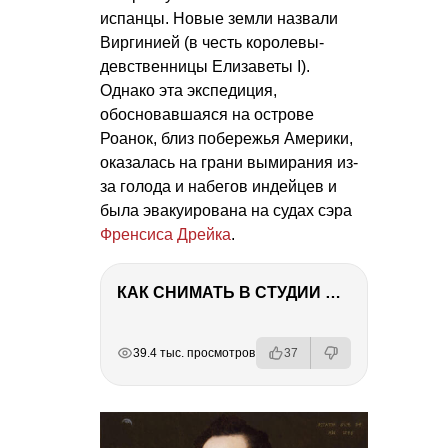
испанцы. Новые земли назвали
Виргинией (в честь королевы-
девственницы Елизаветы I).
Однако эта экспедиция,
обосновавшаяся на острове
Роанок, близ побережья Америки,
оказалась на грани вымирания из-
за голода и набегов индейцев и
была эвакуирована на судах сэра
Френсиса Дрейка
.
КАК СНИМАТЬ В СТУДИИ СО ВСПЫШКАМИ
РЕКЛАМА
РЕКЛАМА
РЕКЛАМА
39.4 тыс. просмотров
37