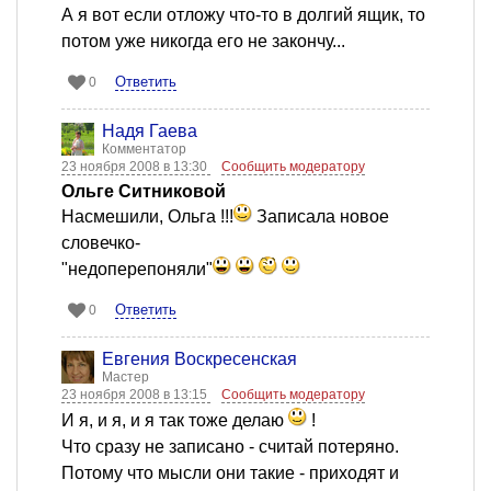
А я вот если отложу что-то в долгий ящик, то
потом уже никогда его не закончу...
Ответить
0
Надя Гаева
Комментатор
23 ноября 2008 в 13:30
Сообщить модератору
Ольге Ситниковой
Насмешили, Ольга !!!
Записала новое
словечко-
"недоперепоняли"
Ответить
0
Евгения Воскресенская
Мастер
23 ноября 2008 в 13:15
Сообщить модератору
И я, и я, и я так тоже делаю
!
Что сразу не записано - считай потеряно.
Потому что мысли они такие - приходят и