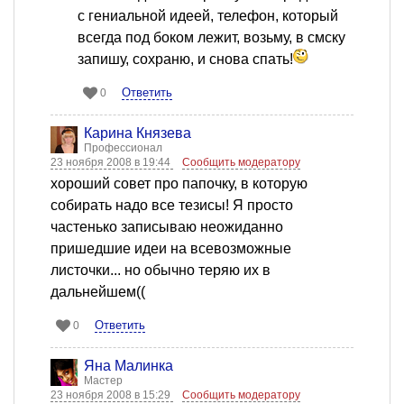
с гениальной идеей, телефон, который
всегда под боком лежит, возьму, в смску
запишу, сохраню, и снова спать!
Ответить
0
Карина Князева
Профессионал
23 ноября 2008 в 19:44
Сообщить модератору
хороший совет про папочку, в которую
собирать надо все тезисы! Я просто
частенько записываю неожиданно
пришедшие идеи на всевозможные
листочки... но обычно теряю их в
дальнейшем((
Ответить
0
Яна Малинка
Мастер
23 ноября 2008 в 15:29
Сообщить модератору