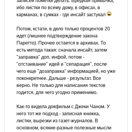
записей пометки делать. Вредная привычка,
ибо листки по всему дому, в офисах, в
карманах, в сумках - где инсайт застукал
Потом, кстати, в дело только процентов 20
идет (лишнее подтверждение закона
Паретто). Прочее остается в архивах. То
есть метода такая: сначала инсайт, затем
"заправка" доп. инфой, потом -
"отстаивание" идей и "сепарация", после
чего еще "дозаправка" информацией, но уже
поконкретнее. Дальше - результат. Все
верно. Не только для написания текстов
годится, для чего угодно применимо.
Как-то видела докфильм с Джеки Чаном. У
него тот же подход - записная книжка,
листки, вырезки из газет-журналов. В
основном, всякие-разные полезные мысли