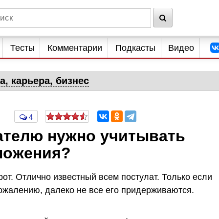
Тесты
Комментарии
Подкасты
Видео
а, карьера, бизнес
4
ателю нужно учитывать
дложения?
от. Отлично известный всем постулат. Только если
 сожалению, далеко не все его придерживаются.