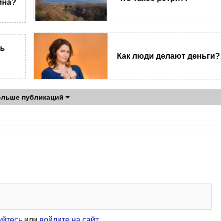
ина?
ть
Как люди делают деньги?
ольше публикаций
уйтесь
или
войдите на сайт