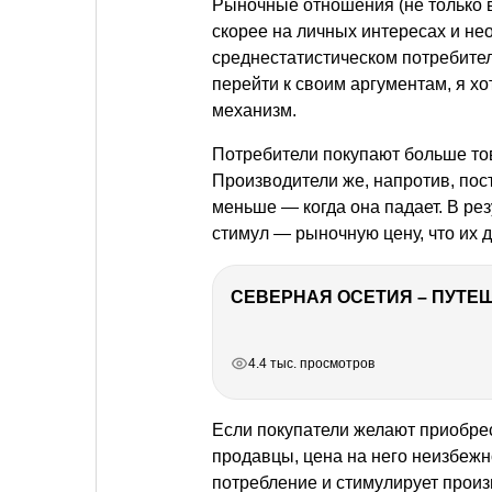
Рыночные отношения (не только в
скорее на личных интересах и не
среднестатистическом потребите
перейти к своим аргументам, я хо
механизм.
Потребители покупают больше това
Производители же, напротив, пост
меньше — когда она падает. В рез
стимул — рыночную цену, что их 
СЕВЕРНАЯ ОСЕТИЯ – ПУТЕШ
РЕКЛАМА
РЕКЛАМА
РЕКЛАМА
4.4 тыс. просмотров
Если покупатели желают приобре
продавцы, цена на него неизбежн
потребление и стимулирует произ