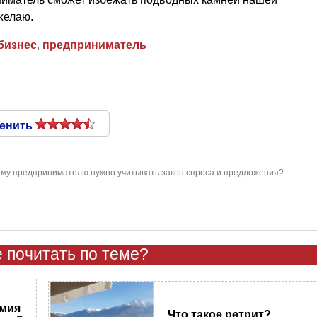
желаю.
бизнес
,
предприниматель
енить
му предпринимателю нужно учитывать закон спроса и предложения?
 почитать по теме?
емия
Что такое ретрит?