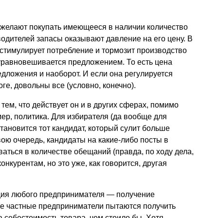
е желают покупать имеющееся в наличии количество
одителей запасы оказывают давление на его цену. В
 стимулирует потребление и тормозит производство
е уравновешивается предложением. То есть цена
едложения и наоборот. И если она регулируется
оге, довольны все (условно, конечно).
тем, что действует он и в других сферах, помимо
мер, политика. Для избирателя (да вообще для
тановится тот кандидат, который сулит больше
вою очередь, кандидаты на какие-либо посты в
аться в количестве обещаний (правда, по ходу дела,
онкурентам, но это уже, как говорится, другая
ация любого предпринимателя — получение
е частные предприниматели пытаются получить
а себестоимость товара, чем стоило бы. Хотя