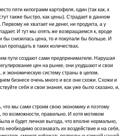
сто пяти килограмм картофеля, один (так как, к
тут также быстро, как цены). Страдает в данном
 Первому не хватает ни денег, ни продукта, а у
падает. И тут мы опять же возвращаемся к, вроде
и бы снизилась цена, то и покупали бы больше. И
ал пропадать в таких количествах.
оем пути создают сами предприниматели. Нарушая
егулирование цен на рынке, они ухудшают и свои
, и экономическую систему страны в целом.
нем бизнесе очень много и все они схожи. Схожи и
вуйте себя и свои знания, как уже было сказано, и,
ь, что мы сами строим свою экономику и поэтому
, по возможности, правильно. И хотя мотивом
ыла и будет личная выгода, что вполне нормально,
то необходимо осознавать их воздействие и на себя,
иниматель сможет избежать подводных камней нашей