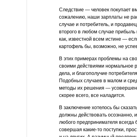
Следствие — человек покупает вме
сожалению, наши зарплаты не рас
случае и потребитель, и продавец.
второго в любом случае прибыль 
как, известной всем истине — есл
картофель бы, возможно, не успев
В этих примерах проблемы на св
своими действиями нормальное р
дела, и благополучие потребителя
Подобных случаев в малом и сред
методы их решения — усовершенст
скорее всего, все наладится.
В заключение хотелось бы сказат
должны действовать осознанно, и
любого предпринимателя всегда б
совершая какие-то поступки, прос
и на других. А разумный предпр