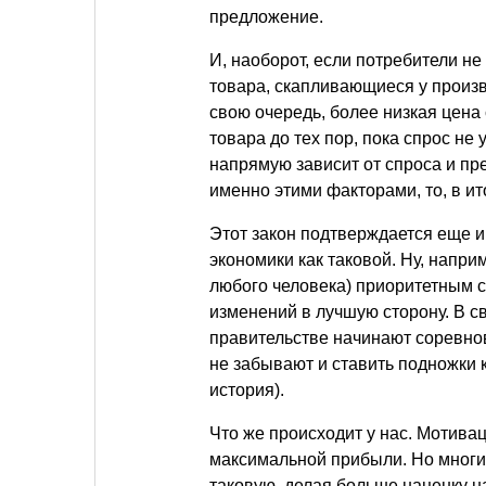
предложение.
И, наоборот, если потребители н
товара, скапливающиеся у произв
свою очередь, более низкая цена
товара до тех пор, пока спрос н
напрямую зависит от спроса и пр
именно этими факторами, то, в ит
Этот закон подтверждается еще и 
экономики как таковой. Ну, напри
любого человека) приоритетным с
изменений в лучшую сторону. В с
правительстве начинают соревнов
не забывают и ставить подножки к
история).
Что же происходит у нас. Мотив
максимальной прибыли. Но многи
таковую, делая больше наценку н