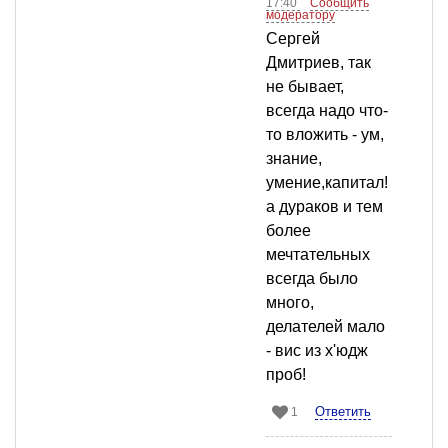
17:40
Сообщить
модератору
Сергей
Дмитриев, так
не бывает,
всегда надо что-
то вложить - ум,
знание,
умение,капитал!
а дураков и тем
более
мечтательных
всегда было
много,
делателей мало
- вис из х'юдж
проб!
Ответить
1