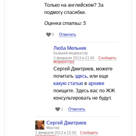
Только на английском? За
подмогу спасибки.
Оценка статьи: 5
Ответить
0
Люба Мельник
Бывший модератор
3 февраля 2013 в 21:45
Сообщить
модератору
Сергей Дмитриев, можете
почитать
здесь
, или еще
какую
статью
в
архиве
поищите. Здесь вас по ЖЖ
консультировать не будут.
Ответить
1
Сергей Дмитриев
Мастер
1 февраля 2013 в 15:50
Сообщить