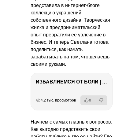
представила в интернет-блоге
коллекцию украшений
собственного дизайна. Творческая
жилка и предпринимательский
опыт превратили ее увлечение в
бизнес. И теперь Светлана готова
поделиться, как начать
зарабатывать на том, что делаешь
своими руками.
ИЗБАВЛЯЕМСЯ ОТ БОЛИ | Важность режима и питания
РЕКЛАМА
РЕКЛАМА
РЕКЛАМА
РЕКЛАМА
4.2 тыс. просмотров
0
Начнем с самых главных вопросов.
Как выгодно представить свои
работы публике и где ее найти? Где