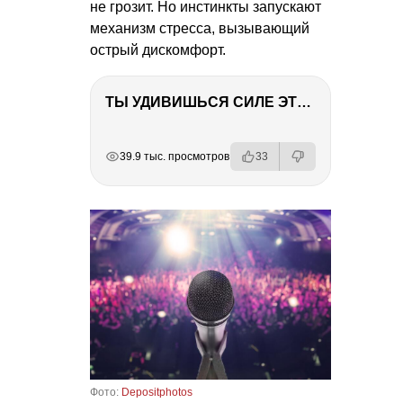
не грозит. Но инстинкты запускают
механизм стресса, вызывающий
острый дискомфорт.
ТЫ УДИВИШЬСЯ СИЛЕ ЭТО ЧЕЛОВЕКА! Блог о нашей поездке в Вышний Волочек
РЕКЛАМА
РЕКЛАМА
РЕКЛАМА
РЕКЛАМА
39.9 тыс. просмотров
33
Фото:
Depositphotos