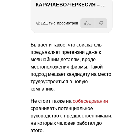
КАРАЧАЕВО-ЧЕРКЕСИЯ – ПУТЕШЕСТВИЕ НА КАВКАЗ часть 2
РЕКЛАМА
РЕКЛАМА
РЕКЛАМА
РЕКЛАМА
12.1 тыс. просмотров
1
Бывает и такое, что соискатель
предъявляет претензии даже к
мельчайшим деталям, вроде
местоположения фирмы. Такой
подход мешает кандидату на место
трудоустроиться в новую
компанию.
Не стоит также на
собеседовании
сравнивать потенциальное
руководство с предшественниками,
на которых человек работал до
этого.