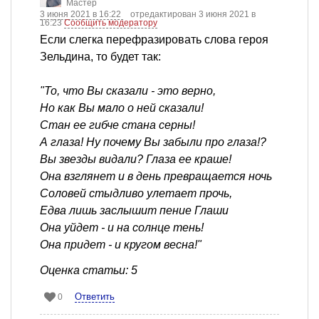
Мастер
3 июня 2021 в 16:22
отредактирован 3 июня 2021 в
16:23
Сообщить модератору
Если слегка перефразировать слова героя
Зельдина, то будет так:
"То, что Вы сказали - это верно,
Но как Вы мало о ней сказали!
Стан ее гибче стана серны!
А глаза! Ну почему Вы забыли про глаза!?
Вы звезды видали? Глаза ее краше!
Она взглянет и в день превращается ночь
Соловей стыдливо улетает прочь,
Едва лишь заслышит пение Глаши
Она уйдет - и на солнце тень!
Она придет - и кругом весна!"
Оценка статьи: 5
Ответить
0