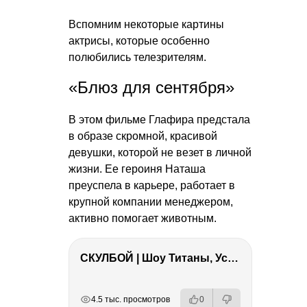
Вспомним некоторые картины
актрисы, которые особенно
полюбились телезрителям.
«Блюз для сентября»
В этом фильме Глафира предстала
в образе скромной, красивой
девушки, которой не везет в личной
жизни. Ее героиня Наташа
преуспела в карьере, работает в
крупной компании менеджером,
активно помогает животным.
СКУЛБОЙ | Шоу Титаны, Усейн Болт, Ларрат, Зашквар!
РЕКЛАМА
РЕКЛАМА
РЕКЛАМА
РЕКЛАМА
РЕКЛАМА
4.5 тыс. просмотров
0