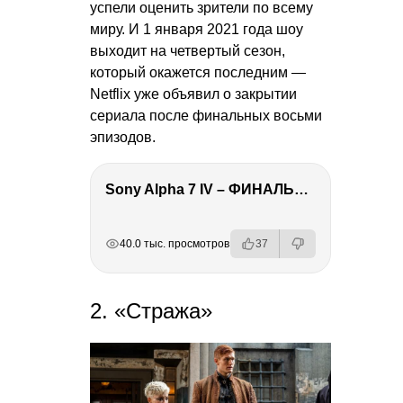
успели оценить зрители по всему
миру. И 1 января 2021 года шоу
выходит на четвертый сезон,
который окажется последним —
Netflix уже объявил о закрытии
сериала после финальных восьми
эпизодов.
Sony Alpha 7 IV – ФИНАЛЬНЫЙ ОБЗОР
РЕКЛАМА
РЕКЛАМА
РЕКЛАМА
РЕКЛАМА
РЕКЛАМА
40.0 тыс. просмотров
37
2. «Стража»