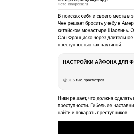
Постер к сериалу «Кунг-фу»
Фото: kinopoisk.ru
В поисках себя и своего места в 
Чен решает бросить учебу в Амер
китайском монастыре Шаолинь. О
Сан-Франциско через длительное 
преступностью как паутиной.
НАСТРОЙКИ АЙФОНА ДЛЯ 
РЕКЛАМА
РЕКЛАМА
РЕКЛАМА
31.5 тыс. просмотров
Ники решает, что должна сделать 
преступности. Гибель ее наставн
найти и покарать преступников.