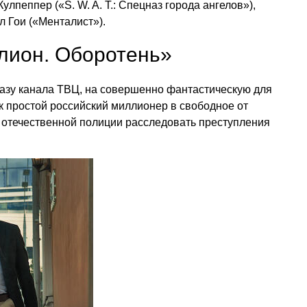
лпеппер («S. W. A. T.: Спецназ города ангелов»),
 Гои («Менталист»).
лион. Оборотень»
казу канала ТВЦ, на совершенно фантастическую для
ак простой российский миллионер в свободное от
 отечественной полиции расследовать преступления