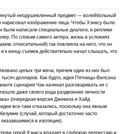
мянутый неодушевленный предмет — волейбольный
ю нарисовал изображение лица. Чтобы Хэнксу было
и были написали специальные диалоги, и реплики
лер. По словам самого актера, жизнь в условиях
аем, относительной) так повлияла на него, что он
 и к концу съемок действительно начал слышать, что
твовано целых три мяча, причем один из них был
8 тысяч долларов. Как будто, идея Пятницы-Вилсона
рианте сценария Чак начинал разговаривать не с
оизошло даже своего рода раздвоение личности
ака» (очередная версия Джекила и Хайд
й идеи все-таки отказались, поскольку она явным
безумие (случай, который достаточно часто
 оказавшимися в изоляции).
трове герой Хэнкса впадает в глубокую депрессию и