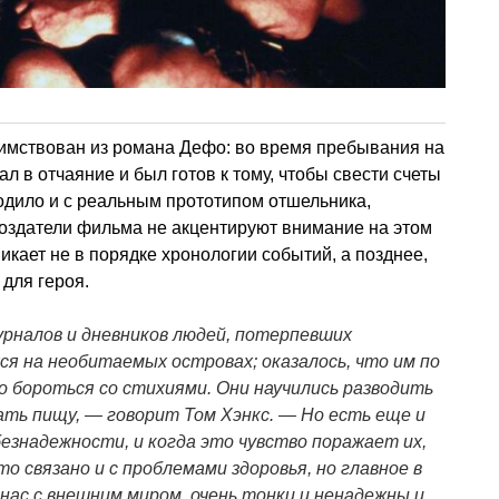
аимствован из романа Дефо: во время пребывания на
ал в отчаяние и был готов к тому, чтобы свести счеты
одило и с реальным прототипом отшельника,
создатели фильма не акцентируют внимание на этом
икает не в порядке хронологии событий, а позднее,
 для героя.
налов и дневников людей, потерпевших
ся на необитаемых островах; оказалось, что им по
о бороться со стихиями. Они научились разводить
вать пищу, — говорит Том Хэнкс. — Но есть еще и
безнадежности, и когда это чувство поражает их,
то связано и с проблемами здоровья, но главное в
нас с внешним миром, очень тонки и ненадежны и