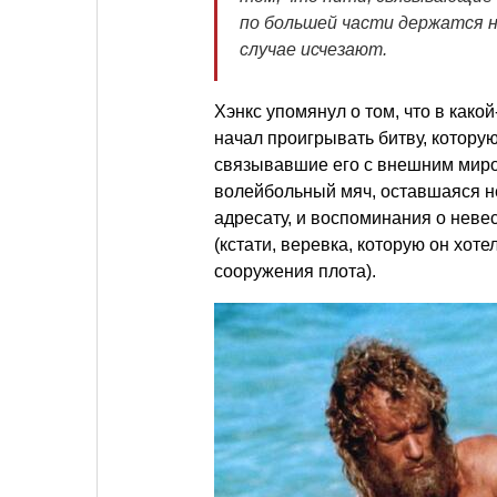
по большей части держатся н
случае исчезают.
Хэнкс упомянул о том, что в како
начал проигрывать битву, которую
связывавшие его с внешним миро
волейбольный мяч, оставшаяся не
адресату, и воспоминания о невес
(кстати, веревка, которую он хот
сооружения плота).