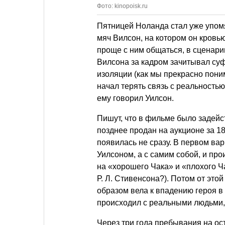
Фото: kinopoisk.ru
Пятницей Ноланда стал уже упо
мяч Вилсон, на котором он кровь
проще с ним общаться, в сценари
Вилсона за кадром зачитывал суф
изоляции (как мы прекрасно поним
начал терять связь с реальностью
ему говорил Уилсон.
Пишут, что в фильме было задейс
позднее продан на аукционе за 1
появилась не сразу. В первом ва
Уилсоном, а с самим собой, и пр
на «хорошего Чака» и «плохого Ч
Р. Л. Стивенсона
?). Потом от это
образом вела к впадению героя в 
происходил с реальными людьми,
Через три года пребывания на ос