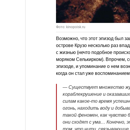
Фото: kinopoisk.ru
Возможно, что этот эпизод был з
острове Крузо несколько раз впад
с жизнью (нечто подобное происх
моряком Селькирком). Впрочем, 
эпизоде, и упоминание о нем возн
когда он стал уже воспоминанием
— Существует множество жур
кораблекрушение и оказавших
силам какое-то время успешн
огонь, находить воду и добы
такой феномен, как чувство 
они сходят с ума… Конечно, э
том, что нити, связывающие 