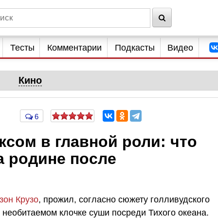
Тесты
Комментарии
Подкасты
Видео
Кино
6
ксом в главной роли: что
а родине после
зон Крузо
, прожил, согласно сюжету голливудского
а необитаемом клочке суши посреди Тихого океана.