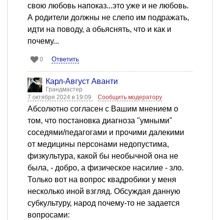
свою любовь напоказ...это уже и не любовь.
А родители должны не слепо им подражать,
идти на поводу, а обьяснять, что и как и
почему...
Ответить
0
Карл-Август Аванти
Грандмастер
7 октября 2024 в 19:09
Сообщить модератору
Абсолютно согласен с Вашим мнением о
том, что постановка диагноза "умными"
соседями/педагогами и прочими далекими
от медицины персонами недопустима,
физкультура, какой бы необычной она не
была, - добро, а физическое насилие - зло.
Только вот на вопрос квадробики у меня
несколько иной взгляд. Обсуждая данную
субкультуру, народ почему-то не задается
вопросами: