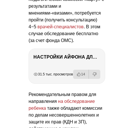
результатами и
мнениями-«визами», потребуется
пройти (получить консультацию)
4−5
врачей-специалистов
. В этом
случае обследование бесплатно
(за счет фонда ОМС).
НАСТРОЙКИ АЙФОНА ДЛЯ ФОТО И ВИДЕО
РЕКЛАМА
РЕКЛАМА
РЕКЛАМА
РЕКЛАМА
31.5 тыс. просмотров
14
Рекомендательным правом для
направления
на обследование
ребенка
также обладают комиссии
по делам несовершеннолетних и
защите их прав (КДН и ЗП),