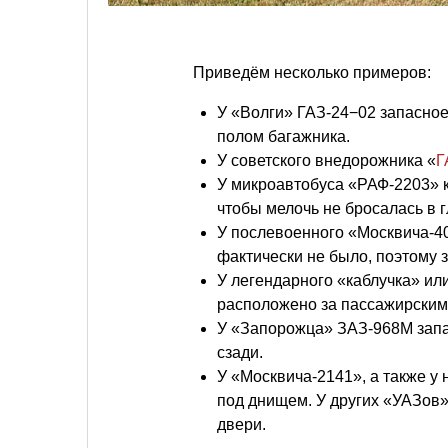
Приведём несколько примеров:
У «Волги» ГАЗ-24−02 запасное
полом багажника.
У советского внедорожника «
Г
У микроавтобуса «РАФ-2203» к
чтобы мелочь не бросалась в 
У послевоенного «Москвича-4
фактически не было, поэтому 
У легендарного «каблучка» ил
расположено за пассажирским
У «Запорожца» ЗАЗ-968М запас
сзади.
У «Москвича-2141», а также у
под днищем. У других «УАЗов»
двери.