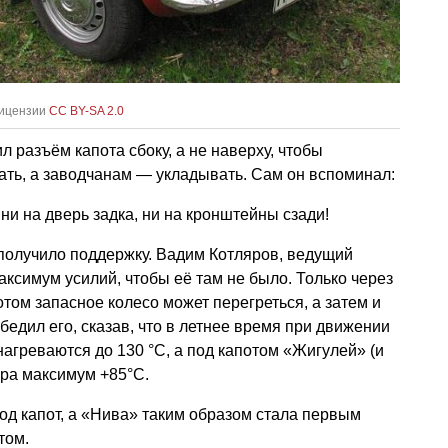
лицензии
CC BY-SA 2.0
 разъём капота сбоку, а не наверху, чтобы
ать, а заводчанам — укладывать. Сам он вспоминал:
ни на дверь задка, ни на кронштейны сзади!
получило поддержку. Вадим Котляров, ведущий
аксимум усилий, чтобы её там не было. Только через
потом запасное колесо может перегреться, а затем и
бедил его, сказав, что в летнее время при движении
агреваются до 130 °C, а под капотом «Жигулей» (и
ура максимум +85°С.
под капот, а «Нива» таким образом стала первым
том.