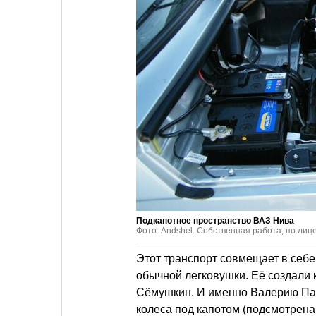
Подкапотное пространство ВАЗ Нива
Фото: Andshel. Собственная работа, по ли
Этот транспорт совмещает в себ
обычной легковушки. Её создали 
Сёмушкин. И именно Валерию Па
колеса под капотом (подсмотрена 