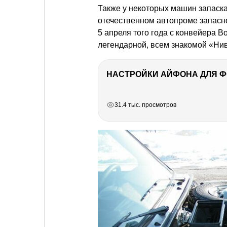
Также у некоторых машин запаск
отечественном автопроме запасное
5 апреля того года с конвейера 
легендарной, всем знакомой «Ни
НАСТРОЙКИ АЙФОНА ДЛЯ 
РЕКЛАМА
РЕКЛАМА
РЕКЛАМА
РЕКЛАМА
31.4 тыс. просмотров