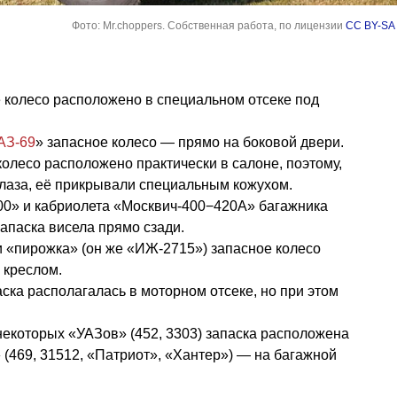
Фото: Mr.choppers. Собственная работа, по лицензии
CC BY-SA 
 колесо расположено в специальном отсеке под
АЗ-69
» запасное колесо — прямо на боковой двери.
олесо расположено практически в салоне, поэтому,
глаза, её прикрывали специальным кожухом.
00» и кабриолета «Москвич-400−420А» багажника
запаска висела прямо сзади.
и «пирожка» (он же «ИЖ-2715») запасное колесо
 креслом.
ка располагалась в моторном отсеке, но при этом
 некоторых «УАЗов» (452, 3303) запаска расположена
 (469, 31512, «Патриот», «Хантер») — на багажной