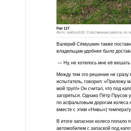
Fiat 127
Фото: nakhon100. Собственная работа, по 
Валерий Сёмушкин также поставил
владельцам удобнее было достав
— Ну, не хотелось мне её вешать 
Между тем это решение не сразу 
испытатель, говорил: «Приложу м
мой труп!» Он считал, что под ка
загореться. Однако Пётр Прусов у
по асфальтовым дорогам колеса н
вместе с этим «Нивы») температ
В итоге запасное колесо попало 
автомобилем с запаской под капо