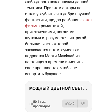
любо-дорого поклонникам данной
тематики. При этом авторы не
стали углубляться в дебри научной
фантастики, щедро разбавив
сюжет
фильма
романтикой,
приключениями, погонями,
шутками и, разумеется, интригой,
большая часть которой
заключается в том, сумеет ли
подросток Марти МакФлай из
настоящего времени изменить
свое прошлое так, чтобы не
испортить будущее.
МОЩНЫЙ ЦВЕТНОЙ СВЕТ – NANLITE FC-500C
РЕКЛАМА
РЕКЛАМА
РЕКЛАМА
РЕКЛАМА
50.4 тыс.
146
просмотров