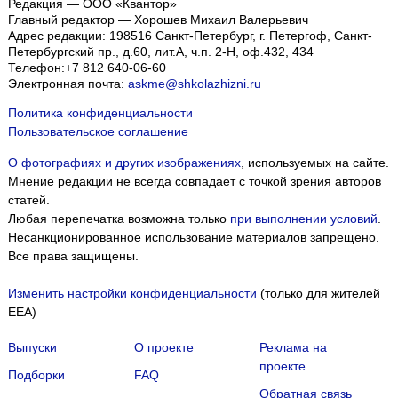
Редакция — ООО «Квантор»
Главный редактор — Хорошев Михаил Валерьевич
Адрес редакции:
198516
Санкт-Петербург, г. Петергоф
,
Санкт-
Петербургский пр., д.60, лит.А, ч.п. 2-Н, оф.432, 434
Телефон:
+7 812 640-06-60
Электронная почта:
askme@shkolazhizni.ru
Политика конфиденциальности
Пользовательское соглашение
О фотографиях и других изображениях
, используемых на сайте.
Мнение редакции не всегда совпадает с точкой зрения авторов
статей.
Любая перепечатка возможна только
при выполнении условий
.
Несанкционированное использование материалов запрещено.
Все права защищены.
Изменить настройки конфиденциальности
(только для жителей
EEA)
Мы собираем файлы cookie и применяем
Яндекс.Метрику
.
Выпуски
О проекте
Реклама на
проекте
Подборки
FAQ
Подробнее
ПРИНЯТЬ
Обратная связь