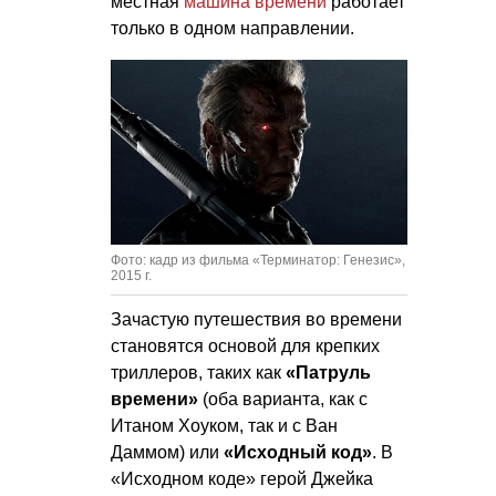
местная
машина времени
работает
только в одном направлении.
Фото: кадр из фильма «Терминатор: Генезис»,
2015 г.
Зачастую путешествия во времени
становятся основой для крепких
триллеров, таких как
«Патруль
времени»
(оба варианта, как с
Итаном Хоуком, так и с Ван
Даммом) или
«Исходный код»
. В
«Исходном коде» герой Джейка