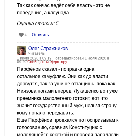
Так как сейчас ведёт себя власть - это не
поведение, а клоунада.
Оценка статьи: 5
Ответить
4
Олег Стражников
Читатель
1 июля 2020 в 09:19
отредактирован 1 июля 2020 в
09:19
Сообщить модератору
Парфёнов сказал - поправка одна,
остальное камуфляж. Они как до власти
дорвутся, так за уши не оттащишь, пока как
Ниязова ногами вперед. Лукашенко вон уже
преемника малолетнего готовит, вот что
значит государственный муж, нельзя страну
кому попало передавать.
Еще Парфёнов проехался по госпризывам к
голосованию, сравнив Конституцию с
молодящейся кокеткой и проведя параллели