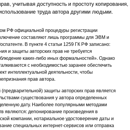
прав, учитывая доступность и простоту копирования,
 использование труда автора другими людьми.
твом РФ официальной процедуры регистрации
Исключение составляют лишь программы для ЭВМ и
спатенте. В пункте 4 статьи 1259 ГК РФ записано:
ия и защиты авторских прав не требуется
облюдение каких-либо иных формальностей». Однако
сталкиваются с необходимостью заранее обеспечить
ъект интеллектуальной деятельности, чтобы
непризнания прав автора.
(предварительной) защиты авторских прав является
ельствами существования у автора определенных
еделенную дату. Наиболее популярными методами
тв являются: депонирование произведения в
ской компании, нотариальное удостоверение даты и
вание специальных интернет-сервисов или отправка