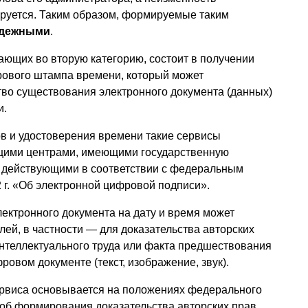
руется. Таким образом, формируемые таким
адежными
.
ющих во вторую категорию, состоит в получении
ового штампа времени, который может
тво существования электронного документа (данных)
и.
 и удостоверения времени такие сервисы
щими центрами, имеющими государственную
 действующими в соответствии с федеральным
2 г. «Об электронной цифровой подписи».
ектронного документа на дату и время может
лей, в частности — для доказательства авторских
интеллектуального труда или факта предшествования
овом документе (текст, изображение, звук).
сервиса основывается на положениях федерального
особ формирования доказательства авторских прав